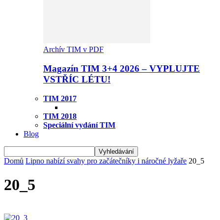
Archív TIM v PDF
Magazín TIM 3+4 2026 – VYPLUJTE
VSTŘÍC LÉTU!
TIM 2017
TIM 2018
Speciální vydání TIM
Blog
Domů
Lipno nabízí svahy pro začátečníky i náročné lyžaře
20_5
20_5