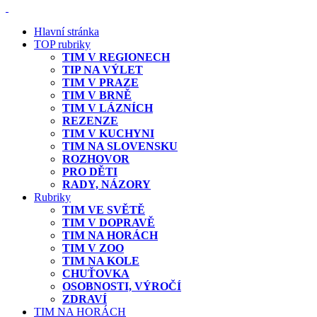
Hlavní stránka
TOP rubriky
TIM V REGIONECH
TIP NA VÝLET
TIM V PRAZE
TIM V BRNĚ
TIM V LÁZNÍCH
REZENZE
TIM V KUCHYNI
TIM NA SLOVENSKU
ROZHOVOR
PRO DĚTI
RADY, NÁZORY
Rubriky
TIM VE SVĚTĚ
TIM V DOPRAVĚ
TIM NA HORÁCH
TIM V ZOO
TIM NA KOLE
CHUŤOVKA
OSOBNOSTI, VÝROČÍ
ZDRAVÍ
TIM NA HORÁCH