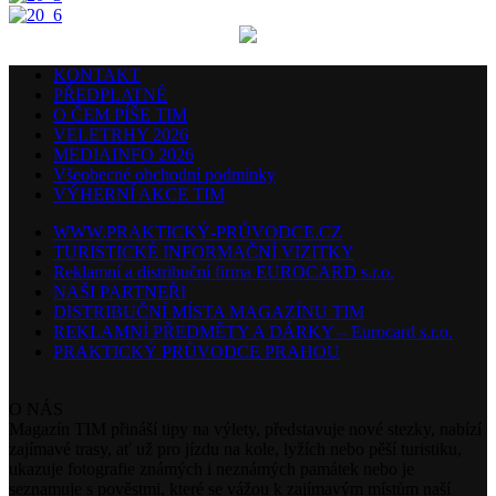
KONTAKT
PŘEDPLATNÉ
O ČEM PÍŠE TIM
VELETRHY 2026
MEDIAINFO 2026
Všeobecné obchodní podmínky
VÝHERNÍ AKCE TIM
WWW.PRAKTICKÝ-PRŮVODCE.CZ
TURISTICKÉ INFORMAČNÍ VIZITKY
Reklamní a distribuční firma EUROCARD s.r.o.
NAŠI PARTNEŘI
DISTRIBUČNÍ MÍSTA MAGAZÍNU TIM
REKLAMNÍ PŘEDMĚTY A DÁRKY – Eurocard s.r.o.
PRAKTICKÝ PRŮVODCE PRAHOU
O NÁS
Magazín TIM přináší tipy na výlety, představuje nové stezky, nabízí
zajímavé trasy, ať už pro jízdu na kole, lyžích nebo pěší turistiku,
ukazuje fotografie známých i neznámých památek nebo je
seznamuje s pověstmi, které se vážou k zajímavým místům naší