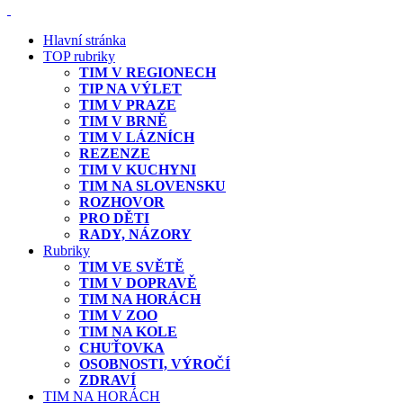
Hlavní stránka
TOP rubriky
TIM V REGIONECH
TIP NA VÝLET
TIM V PRAZE
TIM V BRNĚ
TIM V LÁZNÍCH
REZENZE
TIM V KUCHYNI
TIM NA SLOVENSKU
ROZHOVOR
PRO DĚTI
RADY, NÁZORY
Rubriky
TIM VE SVĚTĚ
TIM V DOPRAVĚ
TIM NA HORÁCH
TIM V ZOO
TIM NA KOLE
CHUŤOVKA
OSOBNOSTI, VÝROČÍ
ZDRAVÍ
TIM NA HORÁCH