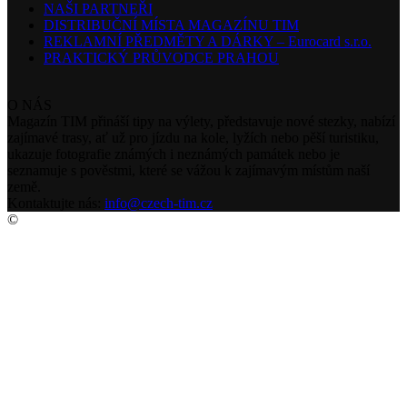
NAŠI PARTNEŘI
DISTRIBUČNÍ MÍSTA MAGAZÍNU TIM
REKLAMNÍ PŘEDMĚTY A DÁRKY – Eurocard s.r.o.
PRAKTICKÝ PRŮVODCE PRAHOU
O NÁS
Magazín TIM přináší tipy na výlety, představuje nové stezky, nabízí
zajímavé trasy, ať už pro jízdu na kole, lyžích nebo pěší turistiku,
ukazuje fotografie známých i neznámých památek nebo je
seznamuje s pověstmi, které se vážou k zajímavým místům naší
země.
Kontaktujte nás:
info@czech-tim.cz
©