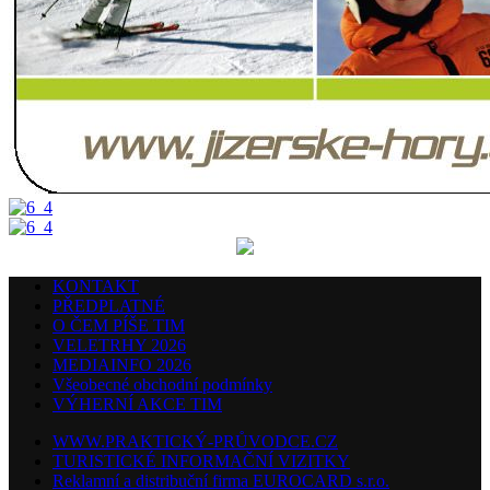
KONTAKT
PŘEDPLATNÉ
O ČEM PÍŠE TIM
VELETRHY 2026
MEDIAINFO 2026
Všeobecné obchodní podmínky
VÝHERNÍ AKCE TIM
WWW.PRAKTICKÝ-PRŮVODCE.CZ
TURISTICKÉ INFORMAČNÍ VIZITKY
Reklamní a distribuční firma EUROCARD s.r.o.