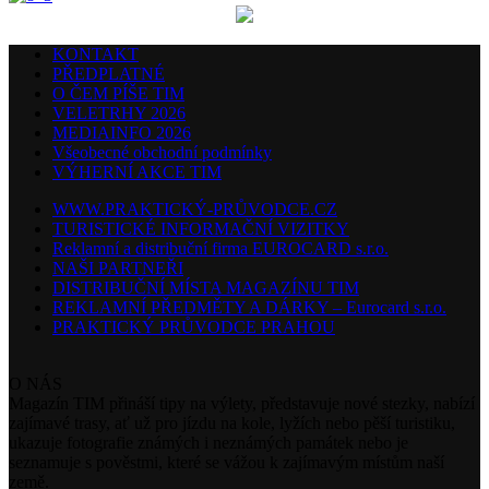
KONTAKT
PŘEDPLATNÉ
O ČEM PÍŠE TIM
VELETRHY 2026
MEDIAINFO 2026
Všeobecné obchodní podmínky
VÝHERNÍ AKCE TIM
WWW.PRAKTICKÝ-PRŮVODCE.CZ
TURISTICKÉ INFORMAČNÍ VIZITKY
Reklamní a distribuční firma EUROCARD s.r.o.
NAŠI PARTNEŘI
DISTRIBUČNÍ MÍSTA MAGAZÍNU TIM
REKLAMNÍ PŘEDMĚTY A DÁRKY – Eurocard s.r.o.
PRAKTICKÝ PRŮVODCE PRAHOU
O NÁS
Magazín TIM přináší tipy na výlety, představuje nové stezky, nabízí
zajímavé trasy, ať už pro jízdu na kole, lyžích nebo pěší turistiku,
ukazuje fotografie známých i neznámých památek nebo je
seznamuje s pověstmi, které se vážou k zajímavým místům naší
země.