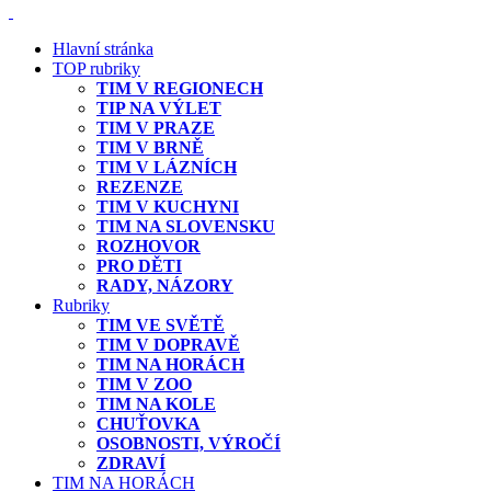
Hlavní stránka
TOP rubriky
TIM V REGIONECH
TIP NA VÝLET
TIM V PRAZE
TIM V BRNĚ
TIM V LÁZNÍCH
REZENZE
TIM V KUCHYNI
TIM NA SLOVENSKU
ROZHOVOR
PRO DĚTI
RADY, NÁZORY
Rubriky
TIM VE SVĚTĚ
TIM V DOPRAVĚ
TIM NA HORÁCH
TIM V ZOO
TIM NA KOLE
CHUŤOVKA
OSOBNOSTI, VÝROČÍ
ZDRAVÍ
TIM NA HORÁCH