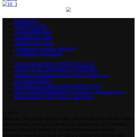
KONTAKT
PŘEDPLATNÉ
O ČEM PÍŠE TIM
VELETRHY 2026
MEDIAINFO 2026
Všeobecné obchodní podmínky
VÝHERNÍ AKCE TIM
WWW.PRAKTICKÝ-PRŮVODCE.CZ
TURISTICKÉ INFORMAČNÍ VIZITKY
Reklamní a distribuční firma EUROCARD s.r.o.
NAŠI PARTNEŘI
DISTRIBUČNÍ MÍSTA MAGAZÍNU TIM
REKLAMNÍ PŘEDMĚTY A DÁRKY – Eurocard s.r.o.
PRAKTICKÝ PRŮVODCE PRAHOU
O NÁS
Magazín TIM přináší tipy na výlety, představuje nové stezky, nabízí
zajímavé trasy, ať už pro jízdu na kole, lyžích nebo pěší turistiku,
ukazuje fotografie známých i neznámých památek nebo je
seznamuje s pověstmi, které se vážou k zajímavým místům naší