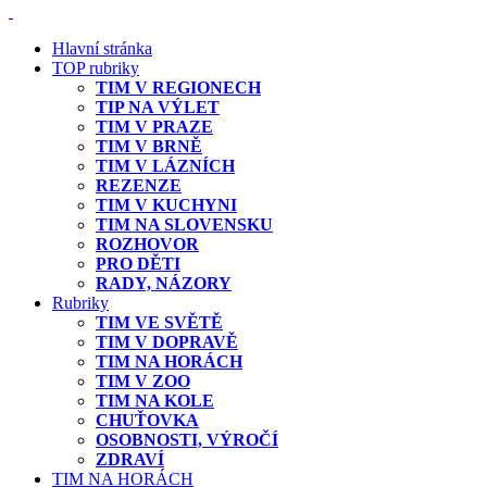
Hlavní stránka
TOP rubriky
TIM V REGIONECH
TIP NA VÝLET
TIM V PRAZE
TIM V BRNĚ
TIM V LÁZNÍCH
REZENZE
TIM V KUCHYNI
TIM NA SLOVENSKU
ROZHOVOR
PRO DĚTI
RADY, NÁZORY
Rubriky
TIM VE SVĚTĚ
TIM V DOPRAVĚ
TIM NA HORÁCH
TIM V ZOO
TIM NA KOLE
CHUŤOVKA
OSOBNOSTI, VÝROČÍ
ZDRAVÍ
TIM NA HORÁCH