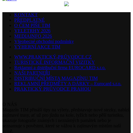
KONTAKT
PŘEDPLATNÉ
O ČEM PÍŠE TIM
VELETRHY 2026
MEDIAINFO 2026
Všeobecné obchodní podmínky
VÝHERNÍ AKCE TIM
WWW.PRAKTICKÝ-PRŮVODCE.CZ
TURISTICKÉ INFORMAČNÍ VIZITKY
Reklamní a distribuční firma EUROCARD s.r.o.
NAŠI PARTNEŘI
DISTRIBUČNÍ MÍSTA MAGAZÍNU TIM
REKLAMNÍ PŘEDMĚTY A DÁRKY – Eurocard s.r.o.
PRAKTICKÝ PRŮVODCE PRAHOU
O NÁS
Magazín TIM přináší tipy na výlety, představuje nové stezky, nabízí
zajímavé trasy, ať už pro jízdu na kole, lyžích nebo pěší turistiku,
ukazuje fotografie známých i neznámých památek nebo je
seznamuje s pověstmi, které se vážou k zajímavým místům naší
země.