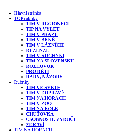
Hlavní stránka
TOP rubriky
TIM V REGIONECH
TIP NA VÝLET
TIM V PRAZE
TIM V BRNĚ
TIM V LÁZNÍCH
REZENZE
TIM V KUCHYNI
TIM NA SLOVENSKU
ROZHOVOR
PRO DĚTI
RADY, NÁZORY
Rubriky
TIM VE SVĚTĚ
TIM V DOPRAVĚ
TIM NA HORÁCH
TIM V ZOO
TIM NA KOLE
CHUŤOVKA
OSOBNOSTI, VÝROČÍ
ZDRAVÍ
TIM NA HORÁCH