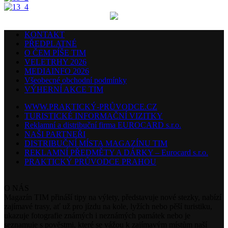
KONTAKT
PŘEDPLATNÉ
O ČEM PÍŠE TIM
VELETRHY 2026
MEDIAINFO 2026
Všeobecné obchodní podmínky
VÝHERNÍ AKCE TIM
WWW.PRAKTICKÝ-PRŮVODCE.CZ
TURISTICKÉ INFORMAČNÍ VIZITKY
Reklamní a distribuční firma EUROCARD s.r.o.
NAŠI PARTNEŘI
DISTRIBUČNÍ MÍSTA MAGAZÍNU TIM
REKLAMNÍ PŘEDMĚTY A DÁRKY – Eurocard s.r.o.
PRAKTICKÝ PRŮVODCE PRAHOU
O NÁS
Magazín TIM přináší tipy na výlety, představuje nové stezky, nabízí
zajímavé trasy, ať už pro jízdu na kole, lyžích nebo pěší turistiku,
ukazuje fotografie známých i neznámých památek nebo je
seznamuje s pověstmi, které se vážou k zajímavým místům naší