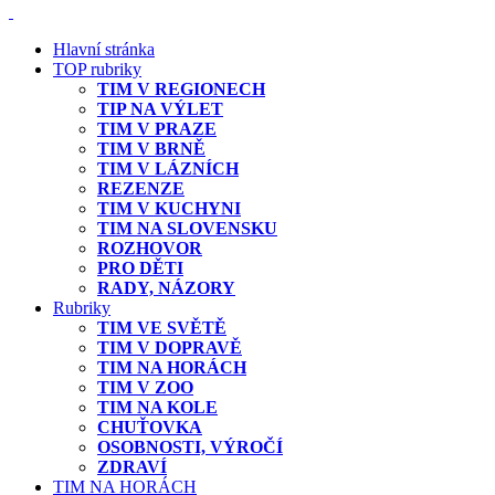
Hlavní stránka
TOP rubriky
TIM V REGIONECH
TIP NA VÝLET
TIM V PRAZE
TIM V BRNĚ
TIM V LÁZNÍCH
REZENZE
TIM V KUCHYNI
TIM NA SLOVENSKU
ROZHOVOR
PRO DĚTI
RADY, NÁZORY
Rubriky
TIM VE SVĚTĚ
TIM V DOPRAVĚ
TIM NA HORÁCH
TIM V ZOO
TIM NA KOLE
CHUŤOVKA
OSOBNOSTI, VÝROČÍ
ZDRAVÍ
TIM NA HORÁCH