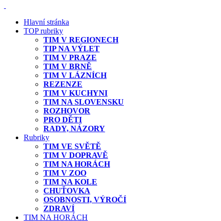
Hlavní stránka
TOP rubriky
TIM V REGIONECH
TIP NA VÝLET
TIM V PRAZE
TIM V BRNĚ
TIM V LÁZNÍCH
REZENZE
TIM V KUCHYNI
TIM NA SLOVENSKU
ROZHOVOR
PRO DĚTI
RADY, NÁZORY
Rubriky
TIM VE SVĚTĚ
TIM V DOPRAVĚ
TIM NA HORÁCH
TIM V ZOO
TIM NA KOLE
CHUŤOVKA
OSOBNOSTI, VÝROČÍ
ZDRAVÍ
TIM NA HORÁCH