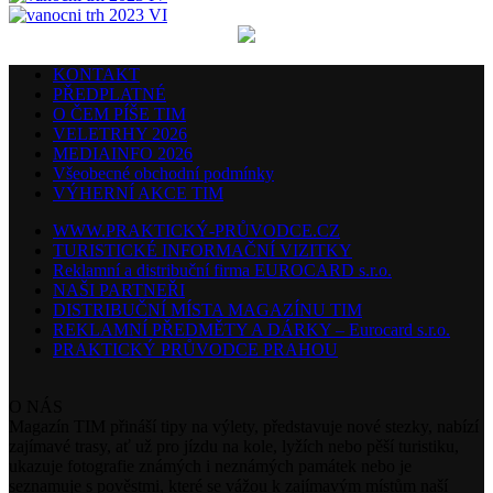
KONTAKT
PŘEDPLATNÉ
O ČEM PÍŠE TIM
VELETRHY 2026
MEDIAINFO 2026
Všeobecné obchodní podmínky
VÝHERNÍ AKCE TIM
WWW.PRAKTICKÝ-PRŮVODCE.CZ
TURISTICKÉ INFORMAČNÍ VIZITKY
Reklamní a distribuční firma EUROCARD s.r.o.
NAŠI PARTNEŘI
DISTRIBUČNÍ MÍSTA MAGAZÍNU TIM
REKLAMNÍ PŘEDMĚTY A DÁRKY – Eurocard s.r.o.
PRAKTICKÝ PRŮVODCE PRAHOU
O NÁS
Magazín TIM přináší tipy na výlety, představuje nové stezky, nabízí
zajímavé trasy, ať už pro jízdu na kole, lyžích nebo pěší turistiku,
ukazuje fotografie známých i neznámých památek nebo je
seznamuje s pověstmi, které se vážou k zajímavým místům naší