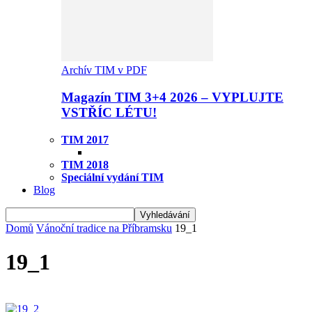
Archív TIM v PDF
Magazín TIM 3+4 2026 – VYPLUJTE
VSTŘÍC LÉTU!
TIM 2017
TIM 2018
Speciální vydání TIM
Blog
Domů
Vánoční tradice na Příbramsku
19_1
19_1