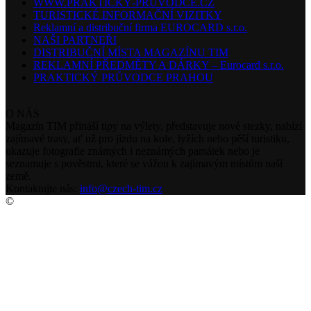
WWW.PRAKTICKÝ-PRŮVODCE.CZ
TURISTICKÉ INFORMAČNÍ VIZITKY
Reklamní a distribuční firma EUROCARD s.r.o.
NAŠI PARTNEŘI
DISTRIBUČNÍ MÍSTA MAGAZÍNU TIM
REKLAMNÍ PŘEDMĚTY A DÁRKY – Eurocard s.r.o.
PRAKTICKÝ PRŮVODCE PRAHOU
O NÁS
Magazín TIM přináší tipy na výlety, představuje nové stezky, nabízí
zajímavé trasy, ať už pro jízdu na kole, lyžích nebo pěší turistiku,
ukazuje fotografie známých i neznámých památek nebo je
seznamuje s pověstmi, které se vážou k zajímavým místům naší
země.
Kontaktujte nás:
info@czech-tim.cz
©