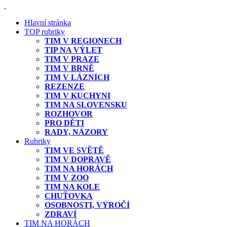
Hlavní stránka
TOP rubriky
TIM V REGIONECH
TIP NA VÝLET
TIM V PRAZE
TIM V BRNĚ
TIM V LÁZNÍCH
REZENZE
TIM V KUCHYNI
TIM NA SLOVENSKU
ROZHOVOR
PRO DĚTI
RADY, NÁZORY
Rubriky
TIM VE SVĚTĚ
TIM V DOPRAVĚ
TIM NA HORÁCH
TIM V ZOO
TIM NA KOLE
CHUŤOVKA
OSOBNOSTI, VÝROČÍ
ZDRAVÍ
TIM NA HORÁCH