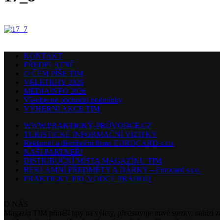
KONTAKT
PŘEDPLATNÉ
O ČEM PÍŠE TIM
VELETRHY 2026
MEDIAINFO 2026
Všeobecné obchodní podmínky
VÝHERNÍ AKCE TIM
WWW.PRAKTICKÝ-PRŮVODCE.CZ
TURISTICKÉ INFORMAČNÍ VIZITKY
Reklamní a distribuční firma EUROCARD s.r.o.
NAŠI PARTNEŘI
DISTRIBUČNÍ MÍSTA MAGAZÍNU TIM
REKLAMNÍ PŘEDMĚTY A DÁRKY – Eurocard s.r.o.
PRAKTICKÝ PRŮVODCE PRAHOU
O NÁS
Magazín TIM přináší tipy na výlety, představuje nové stezky, nabízí z