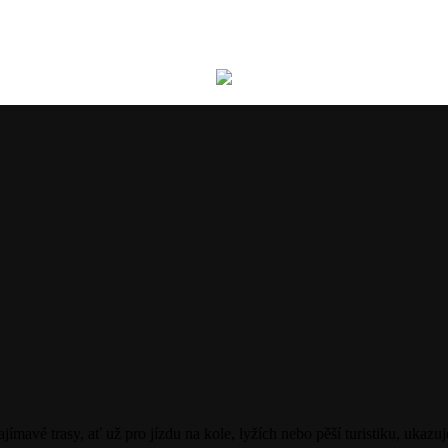
ajímavé trasy, ať už pro jízdu na kole, lyžích nebo pěší turistiku, uk