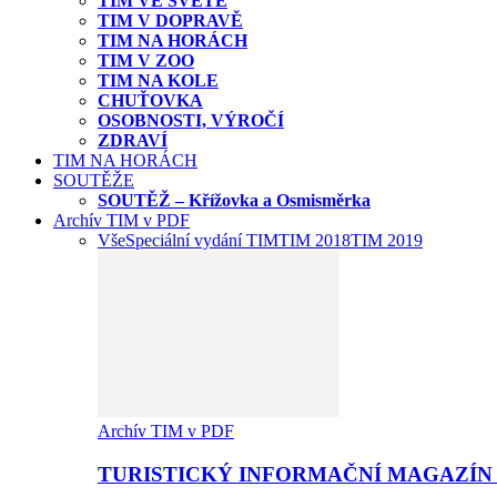
TIM VE SVĚTĚ
TIM V DOPRAVĚ
TIM NA HORÁCH
TIM V ZOO
TIM NA KOLE
CHUŤOVKA
OSOBNOSTI, VÝROČÍ
ZDRAVÍ
TIM NA HORÁCH
SOUTĚŽE
SOUTĚŽ – Křížovka a Osmisměrka
Archív TIM v PDF
Vše
Speciální vydání TIM
TIM 2018
TIM 2019
Archív TIM v PDF
TURISTICKÝ INFORMAČNÍ MAGAZÍN 