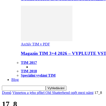
Archív TIM v PDF
Magazín TIM 3+4 2026 – VYPLUJTE VS
TIM 2017
TIM 2018
Speciální vydání TIM
Blog
Domů
Vinnetou a jeho přítel Old Shatterhend opět mezi námi
17_8
17_8