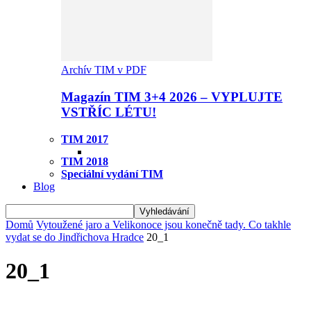
Archív TIM v PDF
Magazín TIM 3+4 2026 – VYPLUJTE
VSTŘÍC LÉTU!
TIM 2017
TIM 2018
Speciální vydání TIM
Blog
Domů
Vytoužené jaro a Velikonoce jsou konečně tady. Co takhle
vydat se do Jindřichova Hradce
20_1
20_1