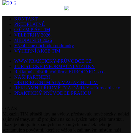
KONTAKT
PŘEDPLATNÉ
O ČEM PÍŠE TIM
VELETRHY 2026
MEDIAINFO 2026
Všeobecné obchodní podmínky
VÝHERNÍ AKCE TIM
WWW.PRAKTICKÝ-PRŮVODCE.CZ
TURISTICKÉ INFORMAČNÍ VIZITKY
Reklamní a distribuční firma EUROCARD s.r.o.
NAŠI PARTNEŘI
DISTRIBUČNÍ MÍSTA MAGAZÍNU TIM
REKLAMNÍ PŘEDMĚTY A DÁRKY – Eurocard s.r.o.
PRAKTICKÝ PRŮVODCE PRAHOU
O NÁS
Magazín TIM přináší tipy na výlety, představuje nové stezky, nabízí
zajímavé trasy, ať už pro jízdu na kole, lyžích nebo pěší turistiku,
ukazuje fotografie známých i neznámých památek nebo je
seznamuje s pověstmi, které se vážou k zajímavým místům naší