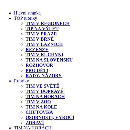
Hlavní stránka
TOP rubriky
TIM V REGIONECH
TIP NA VÝLET
TIM V PRAZE
TIM V BRNĚ
TIM V LÁZNÍCH
REZENZE
TIM V KUCHYNI
TIM NA SLOVENSKU
ROZHOVOR
PRO DĚTI
RADY, NÁZORY
Rubriky
TIM VE SVĚTĚ
TIM V DOPRAVĚ
TIM NA HORÁCH
TIM V ZOO
TIM NA KOLE
CHUŤOVKA
OSOBNOSTI, VÝROČÍ
ZDRAVÍ
TIM NA HORÁCH