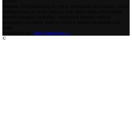
O NÁS
Magazín TIM přináší tipy na výlety, představuje nové stezky, nabízí
zajímavé trasy, ať už pro jízdu na kole, lyžích nebo pěší turistiku,
ukazuje fotografie známých i neznámých památek nebo je
seznamuje s pověstmi, které se vážou k zajímavým místům naší
země.
Kontaktujte nás:
info@czech-tim.cz
©