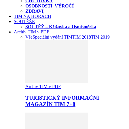
CHUŤOVKA
OSOBNOSTI, VÝROČÍ
ZDRAVÍ
TIM NA HORÁCH
SOUTĚŽE
SOUTĚŽ – Křížovka a Osmisměrka
Archív TIM v PDF
Vše
Speciální vydání TIM
TIM 2018
TIM 2019
Archív TIM v PDF
TURISTICKÝ INFORMAČNÍ
MAGAZÍN TIM 7+8