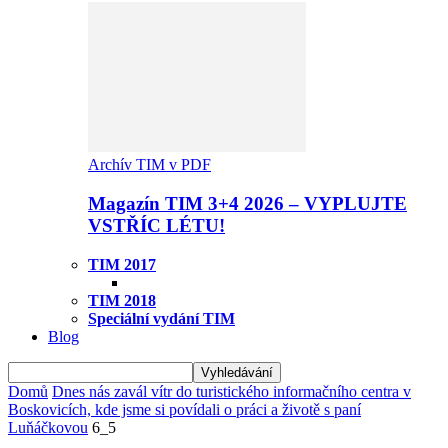
Archív TIM v PDF
Magazín TIM 3+4 2026 – VYPLUJTE
VSTŘÍC LÉTU!
TIM 2017
TIM 2018
Speciální vydání TIM
Blog
Domů
Dnes nás zavál vítr do turistického informačního centra v
Boskovicích, kde jsme si povídali o práci a životě s paní
Luňáčkovou
6_5