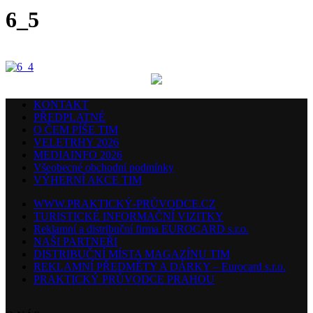
6_5
KONTAKT
PŘEDPLATNÉ
O ČEM PÍŠE TIM
VELETRHY 2026
MEDIAINFO 2026
Všeobecné obchodní podmínky
VÝHERNÍ AKCE TIM
WWW.PRAKTICKÝ-PRŮVODCE.CZ
TURISTICKÉ INFORMAČNÍ VIZITKY
Reklamní a distribuční firma EUROCARD s.r.o.
NAŠI PARTNEŘI
DISTRIBUČNÍ MÍSTA MAGAZÍNU TIM
REKLAMNÍ PŘEDMĚTY A DÁRKY – Eurocard s.r.o.
PRAKTICKÝ PRŮVODCE PRAHOU