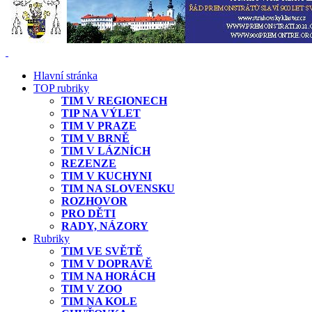
Hlavní stránka
TOP rubriky
TIM V REGIONECH
TIP NA VÝLET
TIM V PRAZE
TIM V BRNĚ
TIM V LÁZNÍCH
REZENZE
TIM V KUCHYNI
TIM NA SLOVENSKU
ROZHOVOR
PRO DĚTI
RADY, NÁZORY
Rubriky
TIM VE SVĚTĚ
TIM V DOPRAVĚ
TIM NA HORÁCH
TIM V ZOO
TIM NA KOLE