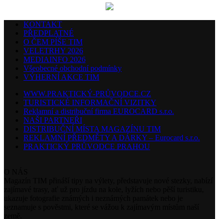
KONTAKT
PŘEDPLATNÉ
O ČEM PÍŠE TIM
VELETRHY 2026
MEDIAINFO 2026
Všeobecné obchodní podmínky
VÝHERNÍ AKCE TIM
WWW.PRAKTICKÝ-PRŮVODCE.CZ
TURISTICKÉ INFORMAČNÍ VIZITKY
Reklamní a distribuční firma EUROCARD s.r.o.
NAŠI PARTNEŘI
DISTRIBUČNÍ MÍSTA MAGAZÍNU TIM
REKLAMNÍ PŘEDMĚTY A DÁRKY – Eurocard s.r.o.
PRAKTICKÝ PRŮVODCE PRAHOU
O NÁS
Magazín TIM přináší tipy na výlety, představuje nové stezky, nabízí
zajímavé trasy, ať už pro jízdu na kole, lyžích nebo pěší turistiku,
ukazuje fotografie známých i neznámých památek nebo je
seznamuje s pověstmi, které se vážou k zajímavým místům naší
země.