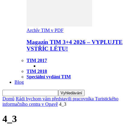
Archív TIM v PDF
Magazín TIM 3+4 2026 – VYPLUJTE
VSTŘÍC LÉTU!
TIM 2017
TIM 2018
Speciální vydání TIM
Blog
Domů
Rádi bychom vám představili pracovníka Turistického
informačního centra v Opavě
4_3
4_3