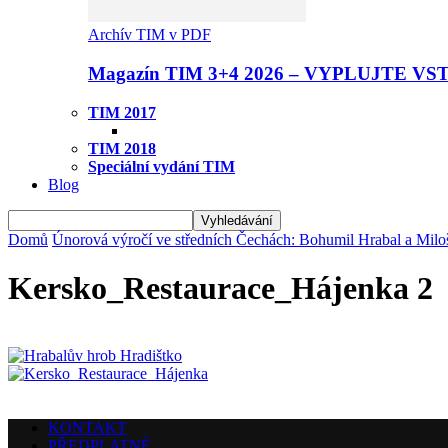
Archív TIM v PDF
Magazín TIM 3+4 2026 – VYPLUJTE VS
TIM 2017
TIM 2018
Speciální vydání TIM
Blog
Domů
Únorová výročí ve středních Čechách: Bohumil Hrabal a Mil
Kersko_Restaurace_Hájenka 2
KONTAKT
PŘEDPLATNÉ