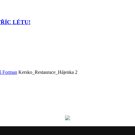
TŘÍC LÉTU!
oš Forman
Kersko_Restaurace_Hájenka 2