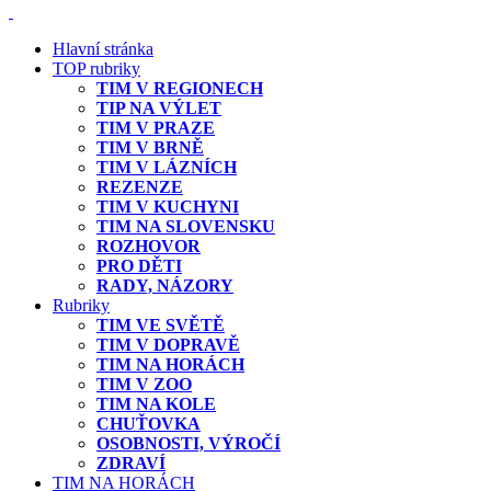
Hlavní stránka
TOP rubriky
TIM V REGIONECH
TIP NA VÝLET
TIM V PRAZE
TIM V BRNĚ
TIM V LÁZNÍCH
REZENZE
TIM V KUCHYNI
TIM NA SLOVENSKU
ROZHOVOR
PRO DĚTI
RADY, NÁZORY
Rubriky
TIM VE SVĚTĚ
TIM V DOPRAVĚ
TIM NA HORÁCH
TIM V ZOO
TIM NA KOLE
CHUŤOVKA
OSOBNOSTI, VÝROČÍ
ZDRAVÍ
TIM NA HORÁCH