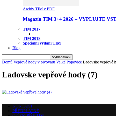
Archív TIM v PDF
Magazín TIM 3+4 2026 – VYPLUJTE VS
TIM 2017
TIM 2018
Speciální vydání TIM
Blog
Domů
Vepřové hody v pivovaru Velké Popovice
Ladovske vepřové h
Ladovske vepřové hody (7)
KONTAKT
PŘEDPLATNÉ
O ČEM PÍŠE TIM