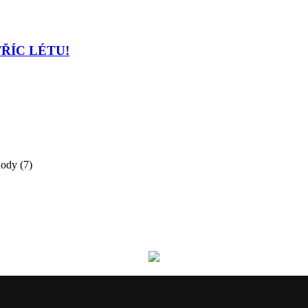
TŘÍC LÉTU!
ody (7)