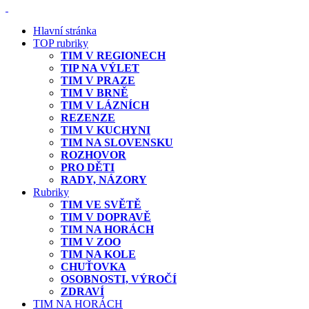
Hlavní stránka
TOP rubriky
TIM V REGIONECH
TIP NA VÝLET
TIM V PRAZE
TIM V BRNĚ
TIM V LÁZNÍCH
REZENZE
TIM V KUCHYNI
TIM NA SLOVENSKU
ROZHOVOR
PRO DĚTI
RADY, NÁZORY
Rubriky
TIM VE SVĚTĚ
TIM V DOPRAVĚ
TIM NA HORÁCH
TIM V ZOO
TIM NA KOLE
CHUŤOVKA
OSOBNOSTI, VÝROČÍ
ZDRAVÍ
TIM NA HORÁCH