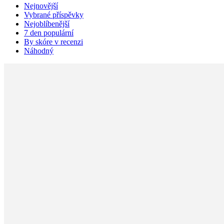
Nejnovější
Vybrané příspěvky
Nejoblíbenější
7 den populární
By skóre v recenzi
Náhodný