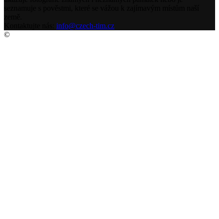
seznamuje s pověstmi, které se vážou k zajímavým místům naší
země.
Kontaktujte nás:
info@czech-tim.cz
©