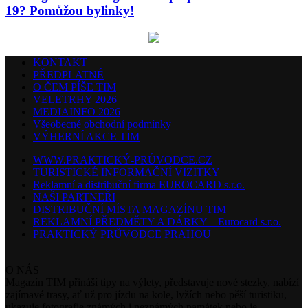
19? Pomůžou bylinky!
KONTAKT
PŘEDPLATNÉ
O ČEM PÍŠE TIM
VELETRHY 2026
MEDIAINFO 2026
Všeobecné obchodní podmínky
VÝHERNÍ AKCE TIM
WWW.PRAKTICKÝ-PRŮVODCE.CZ
TURISTICKÉ INFORMAČNÍ VIZITKY
Reklamní a distribuční firma EUROCARD s.r.o.
NAŠI PARTNEŘI
DISTRIBUČNÍ MÍSTA MAGAZÍNU TIM
REKLAMNÍ PŘEDMĚTY A DÁRKY – Eurocard s.r.o.
PRAKTICKÝ PRŮVODCE PRAHOU
O NÁS
Magazín TIM přináší tipy na výlety, představuje nové stezky, nabízí
zajímavé trasy, ať už pro jízdu na kole, lyžích nebo pěší turistiku,
ukazuje fotografie známých i neznámých památek nebo je