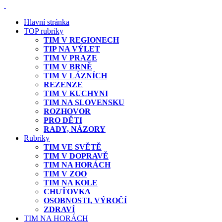
Hlavní stránka
TOP rubriky
TIM V REGIONECH
TIP NA VÝLET
TIM V PRAZE
TIM V BRNĚ
TIM V LÁZNÍCH
REZENZE
TIM V KUCHYNI
TIM NA SLOVENSKU
ROZHOVOR
PRO DĚTI
RADY, NÁZORY
Rubriky
TIM VE SVĚTĚ
TIM V DOPRAVĚ
TIM NA HORÁCH
TIM V ZOO
TIM NA KOLE
CHUŤOVKA
OSOBNOSTI, VÝROČÍ
ZDRAVÍ
TIM NA HORÁCH