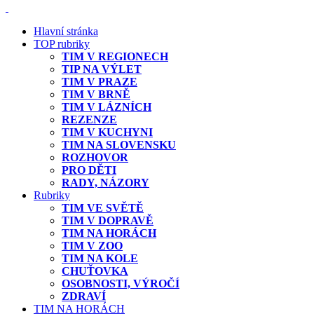
Hlavní stránka
TOP rubriky
TIM V REGIONECH
TIP NA VÝLET
TIM V PRAZE
TIM V BRNĚ
TIM V LÁZNÍCH
REZENZE
TIM V KUCHYNI
TIM NA SLOVENSKU
ROZHOVOR
PRO DĚTI
RADY, NÁZORY
Rubriky
TIM VE SVĚTĚ
TIM V DOPRAVĚ
TIM NA HORÁCH
TIM V ZOO
TIM NA KOLE
CHUŤOVKA
OSOBNOSTI, VÝROČÍ
ZDRAVÍ
TIM NA HORÁCH