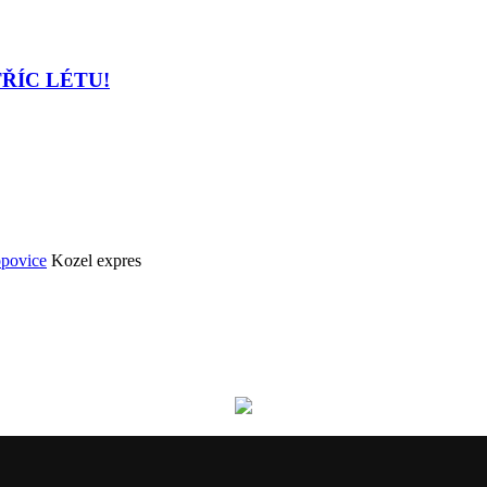
TŘÍC LÉTU!
opovice
Kozel expres