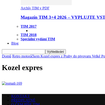
Archív TIM v PDF
Magazín TIM 3+4 2026 – VYPLUJTE VS
TIM 2017
TIM 2018
Speciální vydání TIM
Blog
Domů
Retro motoráčkem Kozel expres z Prahy do pivovaru Velké P
Kozel expres
KONTAKT
PŘEDPLATNÉ
O ČEM PÍŠE TIM