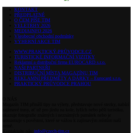
KONTAKT
PŘEDPLATNÉ
O ČEM PÍŠE TIM
VELETRHY 2026
MEDIAINFO 2026
Všeobecné obchodní podmínky
VÝHERNÍ AKCE TIM
WWW.PRAKTICKÝ-PRŮVODCE.CZ
TURISTICKÉ INFORMAČNÍ VIZITKY
Reklamní a distribuční firma EUROCARD s.r.o.
NAŠI PARTNEŘI
DISTRIBUČNÍ MÍSTA MAGAZÍNU TIM
REKLAMNÍ PŘEDMĚTY A DÁRKY – Eurocard s.r.o.
PRAKTICKÝ PRŮVODCE PRAHOU
O NÁS
Magazín TIM přináší tipy na výlety, představuje nové stezky, nabízí
zajímavé trasy, ať už pro jízdu na kole, lyžích nebo pěší turistiku,
ukazuje fotografie známých i neznámých památek nebo je
seznamuje s pověstmi, které se vážou k zajímavým místům naší
země.
Kontaktujte nás:
info@czech-tim.cz