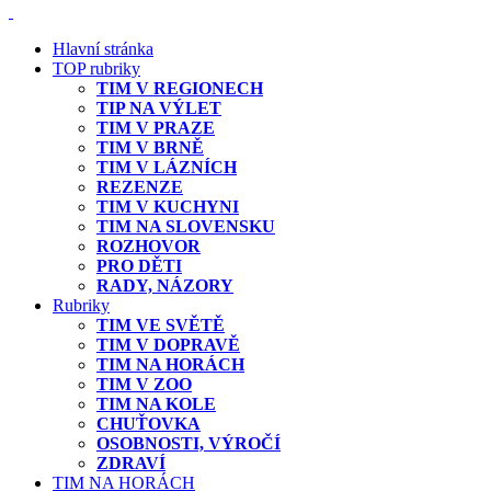
Hlavní stránka
TOP rubriky
TIM V REGIONECH
TIP NA VÝLET
TIM V PRAZE
TIM V BRNĚ
TIM V LÁZNÍCH
REZENZE
TIM V KUCHYNI
TIM NA SLOVENSKU
ROZHOVOR
PRO DĚTI
RADY, NÁZORY
Rubriky
TIM VE SVĚTĚ
TIM V DOPRAVĚ
TIM NA HORÁCH
TIM V ZOO
TIM NA KOLE
CHUŤOVKA
OSOBNOSTI, VÝROČÍ
ZDRAVÍ
TIM NA HORÁCH