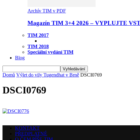
Archív TIM v PDF
Magazín TIM 3+4 2026 – VYPLUJTE VS
TIM 2017
TIM 2018
Speciální vydání TIM
Blog
Domů
Výlet do vily Tugendhat v Brně
DSCI0769
DSCI0769
KONTAKT
PŘEDPLATNÉ
O ČEM PÍŠE TIM