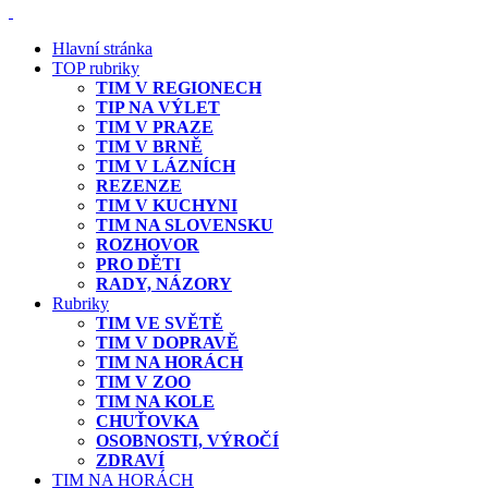
Hlavní stránka
TOP rubriky
TIM V REGIONECH
TIP NA VÝLET
TIM V PRAZE
TIM V BRNĚ
TIM V LÁZNÍCH
REZENZE
TIM V KUCHYNI
TIM NA SLOVENSKU
ROZHOVOR
PRO DĚTI
RADY, NÁZORY
Rubriky
TIM VE SVĚTĚ
TIM V DOPRAVĚ
TIM NA HORÁCH
TIM V ZOO
TIM NA KOLE
CHUŤOVKA
OSOBNOSTI, VÝROČÍ
ZDRAVÍ
TIM NA HORÁCH