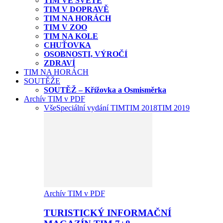
TIM VE SVĚTĚ
TIM V DOPRAVĚ
TIM NA HORÁCH
TIM V ZOO
TIM NA KOLE
CHUŤOVKA
OSOBNOSTI, VÝROČÍ
ZDRAVÍ
TIM NA HORÁCH
SOUTĚŽE
SOUTĚŽ – Křížovka a Osmisměrka
Archív TIM v PDF
Vše
Speciální vydání TIM
TIM 2018
TIM 2019
Archív TIM v PDF
TURISTICKÝ INFORMAČNÍ