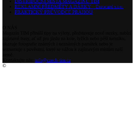
DISTRIBUČNÍ MÍSTA MAGAZÍNU TIM
REKLAMNÍ PŘEDMĚTY A DÁRKY – Eurocard s.r.o.
PRAKTICKÝ PRŮVODCE PRAHOU
O NÁS
Magazín TIM přináší tipy na výlety, představuje nové stezky, nabízí
zajímavé trasy, ať už pro jízdu na kole, lyžích nebo pěší turistiku,
ukazuje fotografie známých i neznámých památek nebo je
seznamuje s pověstmi, které se vážou k zajímavým místům naší
země.
Kontaktujte nás:
info@czech-tim.cz
©