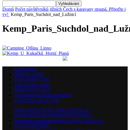
Domů
Počet návštěvníků jižních Čech s karavany stoupá. Přijeďte i
vy!
Kemp_Paris_Suchdol_nad_Lužnicí
Kemp_Paris_Suchdol_nad_Lužn
KONTAKT
PŘEDPLATNÉ
O ČEM PÍŠE TIM
VELETRHY 2026
MEDIAINFO 2026
Všeobecné obchodní podmínky
VÝHERNÍ AKCE TIM
WWW.PRAKTICKÝ-PRŮVODCE.CZ
TURISTICKÉ INFORMAČNÍ VIZITKY
Reklamní a distribuční firma EUROCARD s.r.o.
NAŠI PARTNEŘI