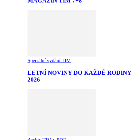
MAGAZÍN TIM 7+8
Speciální vydání TIM
LETNÍ NOVINY DO KAŽDÉ RODINY
2026
Archív TIM v PDF