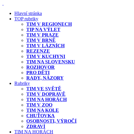
Hlavní stránka
TOP rubriky
TIM V REGIONECH
TIP NA VÝLET
TIM V PRAZE
TIM V BRNĚ
TIM V LÁZNÍCH
REZENZE
TIM V KUCHYNI
TIM NA SLOVENSKU
ROZHOVOR
PRO DĚTI
RADY, NÁZORY
Rubriky
TIM VE SVĚTĚ
TIM V DOPRAVĚ
TIM NA HORÁCH
TIM V ZOO
TIM NA KOLE
CHUŤOVKA
OSOBNOSTI, VÝROČÍ
ZDRAVÍ
TIM NA HORÁCH