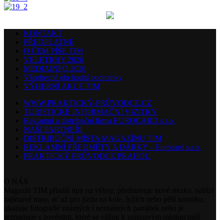
KONTAKT
PŘEDPLATNÉ
O ČEM PÍŠE TIM
VELETRHY 2026
MEDIAINFO 2026
Všeobecné obchodní podmínky
VÝHERNÍ AKCE TIM
WWW.PRAKTICKÝ-PRŮVODCE.CZ
TURISTICKÉ INFORMAČNÍ VIZITKY
Reklamní a distribuční firma EUROCARD s.r.o.
NAŠI PARTNEŘI
DISTRIBUČNÍ MÍSTA MAGAZÍNU TIM
REKLAMNÍ PŘEDMĚTY A DÁRKY – Eurocard s.r.o.
PRAKTICKÝ PRŮVODCE PRAHOU
O NÁS
Magazín TIM přináší tipy na výlety, představuje nové stezky, nabízí
zajímavé trasy, ať už pro jízdu na kole, lyžích nebo pěší turistiku,
ukazuje fotografie známých i neznámých památek nebo je
seznamuje s pověstmi, které se vážou k zajímavým místům naší