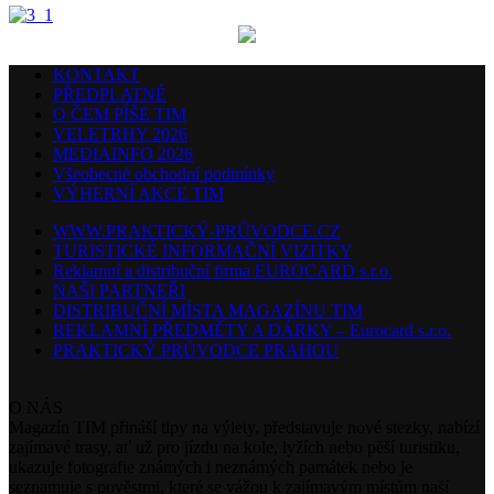
KONTAKT
PŘEDPLATNÉ
O ČEM PÍŠE TIM
VELETRHY 2026
MEDIAINFO 2026
Všeobecné obchodní podmínky
VÝHERNÍ AKCE TIM
WWW.PRAKTICKÝ-PRŮVODCE.CZ
TURISTICKÉ INFORMAČNÍ VIZITKY
Reklamní a distribuční firma EUROCARD s.r.o.
NAŠI PARTNEŘI
DISTRIBUČNÍ MÍSTA MAGAZÍNU TIM
REKLAMNÍ PŘEDMĚTY A DÁRKY – Eurocard s.r.o.
PRAKTICKÝ PRŮVODCE PRAHOU
O NÁS
Magazín TIM přináší tipy na výlety, představuje nové stezky, nabízí
zajímavé trasy, ať už pro jízdu na kole, lyžích nebo pěší turistiku,
ukazuje fotografie známých i neznámých památek nebo je
seznamuje s pověstmi, které se vážou k zajímavým místům naší