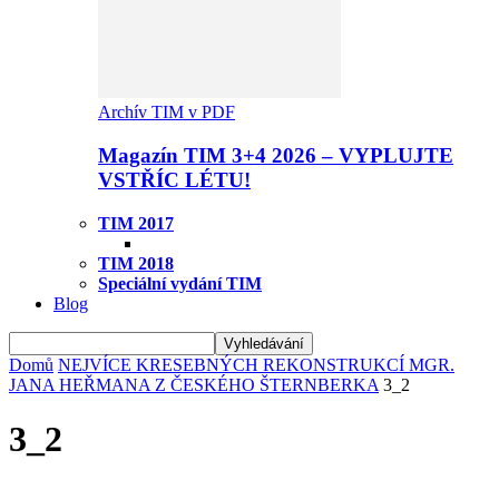
Archív TIM v PDF
Magazín TIM 3+4 2026 – VYPLUJTE
VSTŘÍC LÉTU!
TIM 2017
TIM 2018
Speciální vydání TIM
Blog
Domů
NEJVÍCE KRESEBNÝCH REKONSTRUKCÍ MGR.
JANA HEŘMANA Z ČESKÉHO ŠTERNBERKA
3_2
3_2