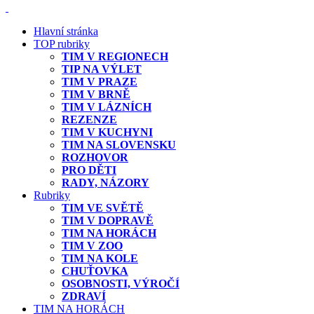
Hlavní stránka
TOP rubriky
TIM V REGIONECH
TIP NA VÝLET
TIM V PRAZE
TIM V BRNĚ
TIM V LÁZNÍCH
REZENZE
TIM V KUCHYNI
TIM NA SLOVENSKU
ROZHOVOR
PRO DĚTI
RADY, NÁZORY
Rubriky
TIM VE SVĚTĚ
TIM V DOPRAVĚ
TIM NA HORÁCH
TIM V ZOO
TIM NA KOLE
CHUŤOVKA
OSOBNOSTI, VÝROČÍ
ZDRAVÍ
TIM NA HORÁCH