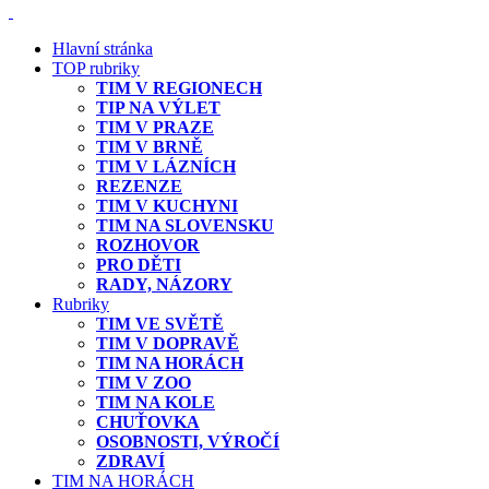
Hlavní stránka
TOP rubriky
TIM V REGIONECH
TIP NA VÝLET
TIM V PRAZE
TIM V BRNĚ
TIM V LÁZNÍCH
REZENZE
TIM V KUCHYNI
TIM NA SLOVENSKU
ROZHOVOR
PRO DĚTI
RADY, NÁZORY
Rubriky
TIM VE SVĚTĚ
TIM V DOPRAVĚ
TIM NA HORÁCH
TIM V ZOO
TIM NA KOLE
CHUŤOVKA
OSOBNOSTI, VÝROČÍ
ZDRAVÍ
TIM NA HORÁCH