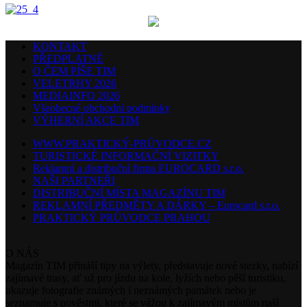
KONTAKT
PŘEDPLATNÉ
O ČEM PÍŠE TIM
VELETRHY 2026
MEDIAINFO 2026
Všeobecné obchodní podmínky
VÝHERNÍ AKCE TIM
WWW.PRAKTICKÝ-PRŮVODCE.CZ
TURISTICKÉ INFORMAČNÍ VIZITKY
Reklamní a distribuční firma EUROCARD s.r.o.
NAŠI PARTNEŘI
DISTRIBUČNÍ MÍSTA MAGAZÍNU TIM
REKLAMNÍ PŘEDMĚTY A DÁRKY – Eurocard s.r.o.
PRAKTICKÝ PRŮVODCE PRAHOU
O NÁS
Magazín TIM přináší tipy na výlety, představuje nové stezky, nabízí
zajímavé trasy, ať už pro jízdu na kole, lyžích nebo pěší turistiku,
ukazuje fotografie známých i neznámých památek nebo je
seznamuje s pověstmi, které se vážou k zajímavým místům naší