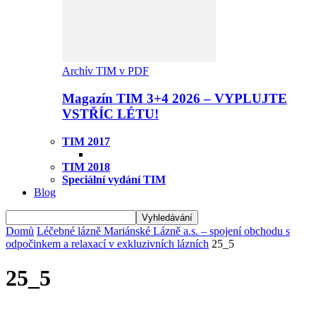
Archív TIM v PDF
Magazín TIM 3+4 2026 – VYPLUJTE
VSTŘÍC LÉTU!
TIM 2017
TIM 2018
Speciální vydání TIM
Blog
Domů
Léčebné lázně Mariánské Lázně a.s. – spojení obchodu s
odpočinkem a relaxací v exkluzivních lázních
25_5
25_5