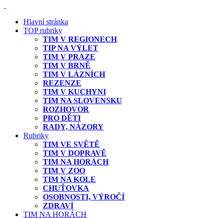
Hlavní stránka
TOP rubriky
TIM V REGIONECH
TIP NA VÝLET
TIM V PRAZE
TIM V BRNĚ
TIM V LÁZNÍCH
REZENZE
TIM V KUCHYNI
TIM NA SLOVENSKU
ROZHOVOR
PRO DĚTI
RADY, NÁZORY
Rubriky
TIM VE SVĚTĚ
TIM V DOPRAVĚ
TIM NA HORÁCH
TIM V ZOO
TIM NA KOLE
CHUŤOVKA
OSOBNOSTI, VÝROČÍ
ZDRAVÍ
TIM NA HORÁCH