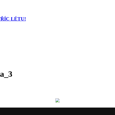
TŘÍC LÉTU!
a_3