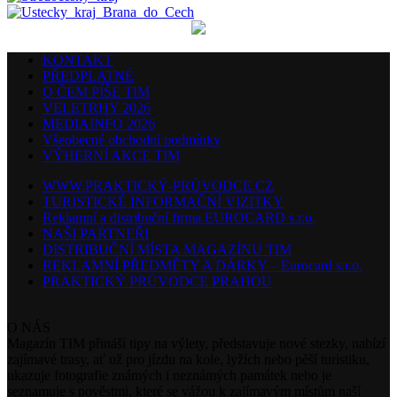
KONTAKT
PŘEDPLATNÉ
O ČEM PÍŠE TIM
VELETRHY 2026
MEDIAINFO 2026
Všeobecné obchodní podmínky
VÝHERNÍ AKCE TIM
WWW.PRAKTICKÝ-PRŮVODCE.CZ
TURISTICKÉ INFORMAČNÍ VIZITKY
Reklamní a distribuční firma EUROCARD s.r.o.
NAŠI PARTNEŘI
DISTRIBUČNÍ MÍSTA MAGAZÍNU TIM
REKLAMNÍ PŘEDMĚTY A DÁRKY – Eurocard s.r.o.
PRAKTICKÝ PRŮVODCE PRAHOU
O NÁS
Magazín TIM přináší tipy na výlety, představuje nové stezky, nabízí
zajímavé trasy, ať už pro jízdu na kole, lyžích nebo pěší turistiku,
ukazuje fotografie známých i neznámých památek nebo je
seznamuje s pověstmi, které se vážou k zajímavým místům naší