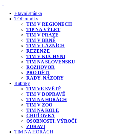
Hlavní stránka
TOP rubriky
TIM V REGIONECH
TIP NA VÝLET
TIM V PRAZE
TIM V BRNĚ
TIM V LÁZNÍCH
REZENZE
TIM V KUCHYNI
TIM NA SLOVENSKU
ROZHOVOR
PRO DĚTI
RADY, NÁZORY
Rubriky
TIM VE SVĚTĚ
TIM V DOPRAVĚ
TIM NA HORÁCH
TIM V ZOO
TIM NA KOLE
CHUŤOVKA
OSOBNOSTI, VÝROČÍ
ZDRAVÍ
TIM NA HORÁCH