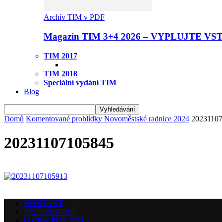
Archív TIM v PDF
Magazín TIM 3+4 2026 – VYPLUJTE VS
TIM 2017
TIM 2018
Speciální vydání TIM
Blog
Domů
Komentované prohlídky Novoměstské radnice 2024
2023110
20231107105845
KONTAKT
PŘEDPLATNÉ
O ČEM PÍŠE TIM