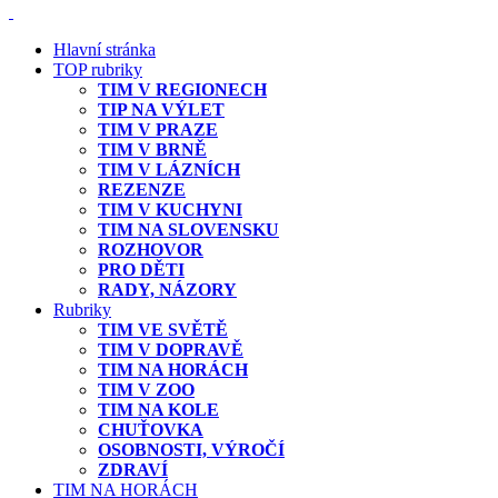
Hlavní stránka
TOP rubriky
TIM V REGIONECH
TIP NA VÝLET
TIM V PRAZE
TIM V BRNĚ
TIM V LÁZNÍCH
REZENZE
TIM V KUCHYNI
TIM NA SLOVENSKU
ROZHOVOR
PRO DĚTI
RADY, NÁZORY
Rubriky
TIM VE SVĚTĚ
TIM V DOPRAVĚ
TIM NA HORÁCH
TIM V ZOO
TIM NA KOLE
CHUŤOVKA
OSOBNOSTI, VÝROČÍ
ZDRAVÍ
TIM NA HORÁCH