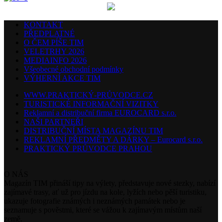
KONTAKT
PŘEDPLATNÉ
O ČEM PÍŠE TIM
VELETRHY 2026
MEDIAINFO 2026
Všeobecné obchodní podmínky
VÝHERNÍ AKCE TIM
WWW.PRAKTICKÝ-PRŮVODCE.CZ
TURISTICKÉ INFORMAČNÍ VIZITKY
Reklamní a distribuční firma EUROCARD s.r.o.
NAŠI PARTNEŘI
DISTRIBUČNÍ MÍSTA MAGAZÍNU TIM
REKLAMNÍ PŘEDMĚTY A DÁRKY – Eurocard s.r.o.
PRAKTICKÝ PRŮVODCE PRAHOU
O NÁS
Magazín TIM přináší tipy na výlety, představuje nové stezky, nabízí
zajímavé trasy, ať už pro jízdu na kole, lyžích nebo pěší turistiku,
ukazuje fotografie známých i neznámých památek nebo je
seznamuje s pověstmi, které se vážou k zajímavým místům naší
země.