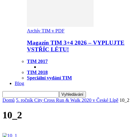
Archív TIM v PDF
Magazín TIM 3+4 2026 – VYPLUJTE
VSTŘÍC LÉTU!
TIM 2017
TIM 2018
Speciální vydání TIM
Blog
Domů
5. ročník City Cross Run & Walk 2020 v České Lípě
10_2
10_2