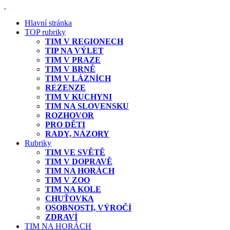
Hlavní stránka
TOP rubriky
TIM V REGIONECH
TIP NA VÝLET
TIM V PRAZE
TIM V BRNĚ
TIM V LÁZNÍCH
REZENZE
TIM V KUCHYNI
TIM NA SLOVENSKU
ROZHOVOR
PRO DĚTI
RADY, NÁZORY
Rubriky
TIM VE SVĚTĚ
TIM V DOPRAVĚ
TIM NA HORÁCH
TIM V ZOO
TIM NA KOLE
CHUŤOVKA
OSOBNOSTI, VÝROČÍ
ZDRAVÍ
TIM NA HORÁCH