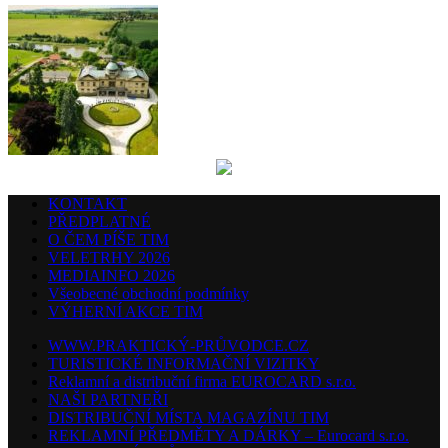
KONTAKT
PŘEDPLATNÉ
O ČEM PÍŠE TIM
VELETRHY 2026
MEDIAINFO 2026
Všeobecné obchodní podmínky
VÝHERNÍ AKCE TIM
WWW.PRAKTICKÝ-PRŮVODCE.CZ
TURISTICKÉ INFORMAČNÍ VIZITKY
Reklamní a distribuční firma EUROCARD s.r.o.
NAŠI PARTNEŘI
DISTRIBUČNÍ MÍSTA MAGAZÍNU TIM
REKLAMNÍ PŘEDMĚTY A DÁRKY – Eurocard s.r.o.