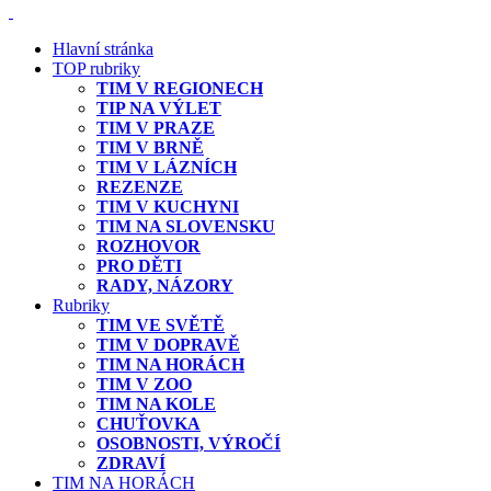
Hlavní stránka
TOP rubriky
TIM V REGIONECH
TIP NA VÝLET
TIM V PRAZE
TIM V BRNĚ
TIM V LÁZNÍCH
REZENZE
TIM V KUCHYNI
TIM NA SLOVENSKU
ROZHOVOR
PRO DĚTI
RADY, NÁZORY
Rubriky
TIM VE SVĚTĚ
TIM V DOPRAVĚ
TIM NA HORÁCH
TIM V ZOO
TIM NA KOLE
CHUŤOVKA
OSOBNOSTI, VÝROČÍ
ZDRAVÍ
TIM NA HORÁCH