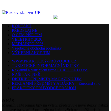
KONTAKT
PŘEDPLATNÉ
O ČEM PÍŠE TIM
VELETRHY 2026
MEDIAINFO 2026
Všeobecné obchodní podmínky
VÝHERNÍ AKCE TIM
WWW.PRAKTICKÝ-PRŮVODCE.CZ
TURISTICKÉ INFORMAČNÍ VIZITKY
Reklamní a distribuční firma EUROCARD s.r.o.
NAŠI PARTNEŘI
DISTRIBUČNÍ MÍSTA MAGAZÍNU TIM
REKLAMNÍ PŘEDMĚTY A DÁRKY – Eurocard s.r.o.
PRAKTICKÝ PRŮVODCE PRAHOU
O NÁS
Magazín TIM přináší tipy na výlety, představuje nové stezky, nabízí
zajímavé trasy, ať už pro jízdu na kole, lyžích nebo pěší turistiku,