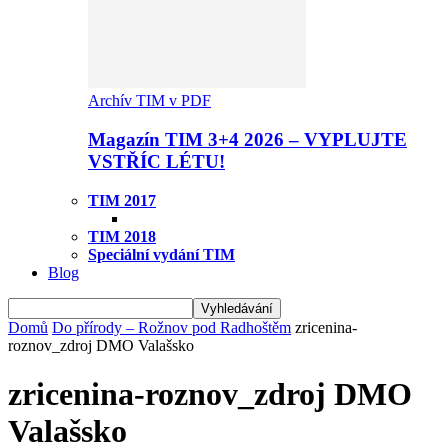
Archív TIM v PDF
Magazín TIM 3+4 2026 – VYPLUJTE
VSTŘÍC LÉTU!
TIM 2017
TIM 2018
Speciální vydání TIM
Blog
Domů
Do přírody – Rožnov pod Radhoštěm
zricenina-
roznov_zdroj DMO Valašsko
zricenina-roznov_zdroj DMO
Valašsko