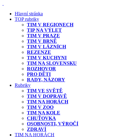
Hlavní stránka
TOP rubriky
TIM V REGIONECH
TIP NA VÝLET
TIM V PRAZE
TIM V BRNĚ
TIM V LÁZNÍCH
REZENZE
TIM V KUCHYNI
TIM NA SLOVENSKU
ROZHOVOR
PRO DĚTI
RADY, NÁZORY
Rubriky
TIM VE SVĚTĚ
TIM V DOPRAVĚ
TIM NA HORÁCH
TIM V ZOO
TIM NA KOLE
CHUŤOVKA
OSOBNOSTI, VÝROČÍ
ZDRAVÍ
TIM NA HORÁCH