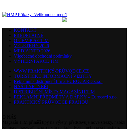
KONTAKT
PŘEDPLATNÉ
O ČEM PÍŠE TIM
VELETRHY 2026
MEDIAINFO 2026
Všeobecné obchodní podmínky
VÝHERNÍ AKCE TIM
WWW.PRAKTICKÝ-PRŮVODCE.CZ
TURISTICKÉ INFORMAČNÍ VIZITKY
Reklamní a distribuční firma EUROCARD s.r.o.
NAŠI PARTNEŘI
DISTRIBUČNÍ MÍSTA MAGAZÍNU TIM
REKLAMNÍ PŘEDMĚTY A DÁRKY – Eurocard s.r.o.
PRAKTICKÝ PRŮVODCE PRAHOU
O NÁS
Magazín TIM přináší tipy na výlety, představuje nové stezky, nabízí
zajímavé trasy, ať už pro jízdu na kole, lyžích nebo pěší turistiku,