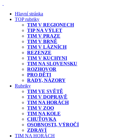
Hlavní stránka
TOP rubriky
TIM V REGIONECH
TIP NA VÝLET
TIM V PRAZE
TIM V BRNĚ
TIM V LÁZNÍCH
REZENZE
TIM V KUCHYNI
TIM NA SLOVENSKU
ROZHOVOR
PRO DĚTI
RADY, NÁZORY
Rubriky
TIM VE SVĚTĚ
TIM V DOPRAVĚ
TIM NA HORÁCH
TIM V ZOO
TIM NA KOLE
CHUŤOVKA
OSOBNOSTI, VÝROČÍ
ZDRAVÍ
TIM NA HORÁCH