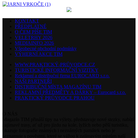
KONTAKT
PŘEDPLATNÉ
O ČEM PÍŠE TIM
VELETRHY 2026
MEDIAINFO 2026
Všeobecné obchodní podmínky
VÝHERNÍ AKCE TIM
WWW.PRAKTICKÝ-PRŮVODCE.CZ
TURISTICKÉ INFORMAČNÍ VIZITKY
Reklamní a distribuční firma EUROCARD s.r.o.
NAŠI PARTNEŘI
DISTRIBUČNÍ MÍSTA MAGAZÍNU TIM
REKLAMNÍ PŘEDMĚTY A DÁRKY – Eurocard s.r.o.
PRAKTICKÝ PRŮVODCE PRAHOU
O NÁS
Magazín TIM přináší tipy na výlety, představuje nové stezky, nabízí
zajímavé trasy, ať už pro jízdu na kole, lyžích nebo pěší turistiku,
ukazuje fotografie známých i neznámých památek nebo je
seznamuje s pověstmi, které se vážou k zajímavým místům naší