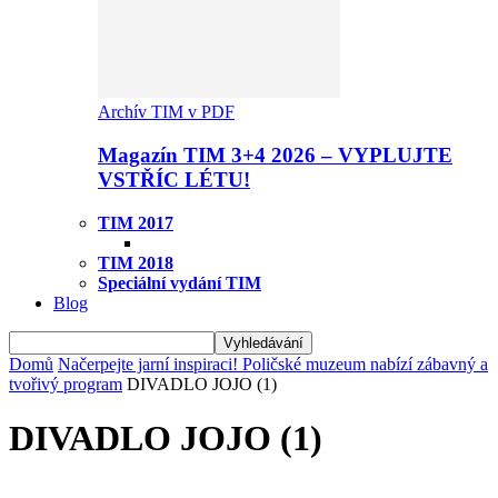
Archív TIM v PDF
Magazín TIM 3+4 2026 – VYPLUJTE
VSTŘÍC LÉTU!
TIM 2017
TIM 2018
Speciální vydání TIM
Blog
Domů
Načerpejte jarní inspiraci! Poličské muzeum nabízí zábavný a
tvořivý program
DIVADLO JOJO (1)
DIVADLO JOJO (1)