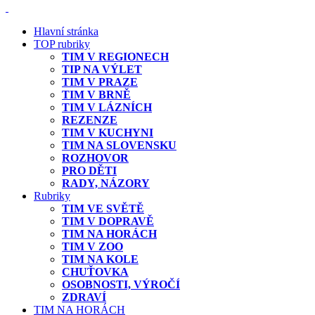
Hlavní stránka
TOP rubriky
TIM V REGIONECH
TIP NA VÝLET
TIM V PRAZE
TIM V BRNĚ
TIM V LÁZNÍCH
REZENZE
TIM V KUCHYNI
TIM NA SLOVENSKU
ROZHOVOR
PRO DĚTI
RADY, NÁZORY
Rubriky
TIM VE SVĚTĚ
TIM V DOPRAVĚ
TIM NA HORÁCH
TIM V ZOO
TIM NA KOLE
CHUŤOVKA
OSOBNOSTI, VÝROČÍ
ZDRAVÍ
TIM NA HORÁCH