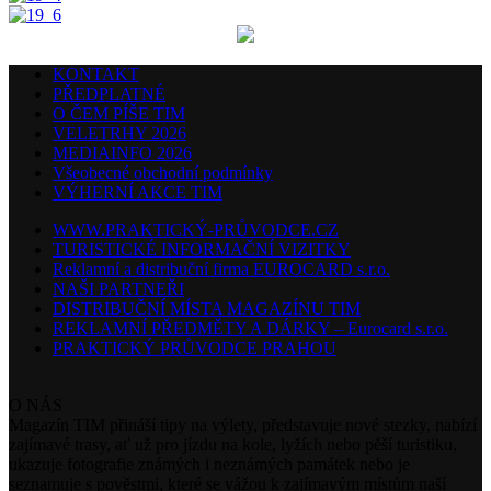
KONTAKT
PŘEDPLATNÉ
O ČEM PÍŠE TIM
VELETRHY 2026
MEDIAINFO 2026
Všeobecné obchodní podmínky
VÝHERNÍ AKCE TIM
WWW.PRAKTICKÝ-PRŮVODCE.CZ
TURISTICKÉ INFORMAČNÍ VIZITKY
Reklamní a distribuční firma EUROCARD s.r.o.
NAŠI PARTNEŘI
DISTRIBUČNÍ MÍSTA MAGAZÍNU TIM
REKLAMNÍ PŘEDMĚTY A DÁRKY – Eurocard s.r.o.
PRAKTICKÝ PRŮVODCE PRAHOU
O NÁS
Magazín TIM přináší tipy na výlety, představuje nové stezky, nabízí
zajímavé trasy, ať už pro jízdu na kole, lyžích nebo pěší turistiku,
ukazuje fotografie známých i neznámých památek nebo je
seznamuje s pověstmi, které se vážou k zajímavým místům naší