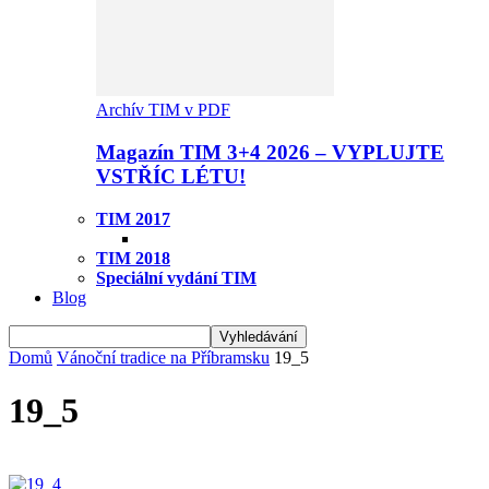
Archív TIM v PDF
Magazín TIM 3+4 2026 – VYPLUJTE
VSTŘÍC LÉTU!
TIM 2017
TIM 2018
Speciální vydání TIM
Blog
Domů
Vánoční tradice na Příbramsku
19_5
19_5