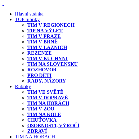
Hlavní stránka
TOP rubriky
TIM V REGIONECH
TIP NA VÝLET
TIM V PRAZE
TIM V BRNĚ
TIM V LÁZNÍCH
REZENZE
TIM V KUCHYNI
TIM NA SLOVENSKU
ROZHOVOR
PRO DĚTI
RADY, NÁZORY
Rubriky
TIM VE SVĚTĚ
TIM V DOPRAVĚ
TIM NA HORÁCH
TIM V ZOO
TIM NA KOLE
CHUŤOVKA
OSOBNOSTI, VÝROČÍ
ZDRAVÍ
TIM NA HORÁCH