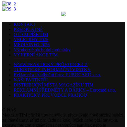
KONTAKT
PŘEDPLATNÉ
O ČEM PÍŠE TIM
VELETRHY 2026
MEDIAINFO 2026
Všeobecné obchodní podmínky
VÝHERNÍ AKCE TIM
WWW.PRAKTICKÝ-PRŮVODCE.CZ
TURISTICKÉ INFORMAČNÍ VIZITKY
Reklamní a distribuční firma EUROCARD s.r.o.
NAŠI PARTNEŘI
DISTRIBUČNÍ MÍSTA MAGAZÍNU TIM
REKLAMNÍ PŘEDMĚTY A DÁRKY – Eurocard s.r.o.
PRAKTICKÝ PRŮVODCE PRAHOU
O NÁS
Magazín TIM přináší tipy na výlety, představuje nové stezky, nabízí
zajímavé trasy, ať už pro jízdu na kole, lyžích nebo pěší turistiku,
ukazuje fotografie známých i neznámých památek nebo je