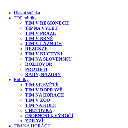
Hlavní stránka
TOP rubriky
TIM V REGIONECH
TIP NA VÝLET
TIM V PRAZE
TIM V BRNĚ
TIM V LÁZNÍCH
REZENZE
TIM V KUCHYNI
TIM NA SLOVENSKU
ROZHOVOR
PRO DĚTI
RADY, NÁZORY
Rubriky
TIM VE SVĚTĚ
TIM V DOPRAVĚ
TIM NA HORÁCH
TIM V ZOO
TIM NA KOLE
CHUŤOVKA
OSOBNOSTI, VÝROČÍ
ZDRAVÍ
TIM NA HORÁCH