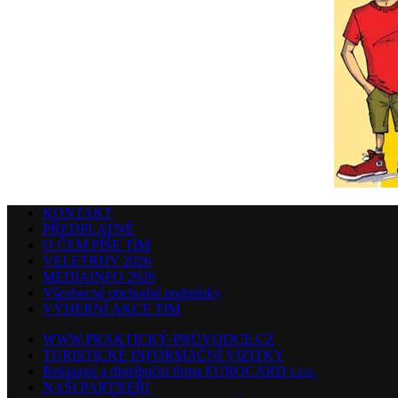
KONTAKT
PŘEDPLATNÉ
O ČEM PÍŠE TIM
VELETRHY 2026
MEDIAINFO 2026
Všeobecné obchodní podmínky
VÝHERNÍ AKCE TIM
WWW.PRAKTICKÝ-PRŮVODCE.CZ
TURISTICKÉ INFORMAČNÍ VIZITKY
Reklamní a distribuční firma EUROCARD s.r.o.
NAŠI PARTNEŘI