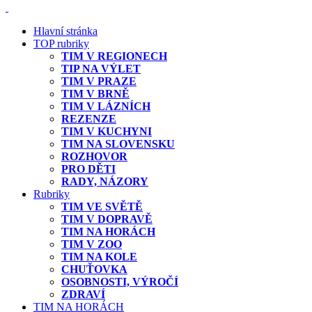
Hlavní stránka
TOP rubriky
TIM V REGIONECH
TIP NA VÝLET
TIM V PRAZE
TIM V BRNĚ
TIM V LÁZNÍCH
REZENZE
TIM V KUCHYNI
TIM NA SLOVENSKU
ROZHOVOR
PRO DĚTI
RADY, NÁZORY
Rubriky
TIM VE SVĚTĚ
TIM V DOPRAVĚ
TIM NA HORÁCH
TIM V ZOO
TIM NA KOLE
CHUŤOVKA
OSOBNOSTI, VÝROČÍ
ZDRAVÍ
TIM NA HORÁCH