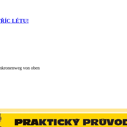
TŘÍC LÉTU!
kronenweg von oben