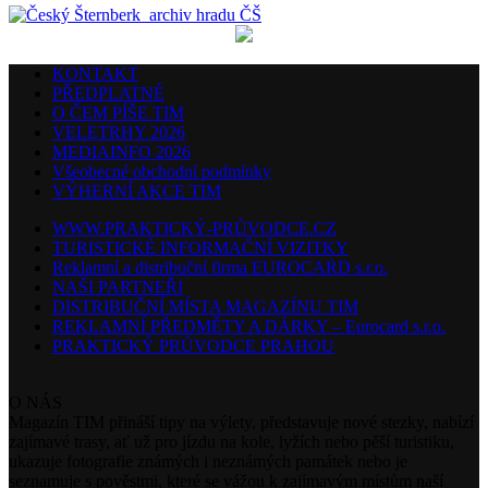
KONTAKT
PŘEDPLATNÉ
O ČEM PÍŠE TIM
VELETRHY 2026
MEDIAINFO 2026
Všeobecné obchodní podmínky
VÝHERNÍ AKCE TIM
WWW.PRAKTICKÝ-PRŮVODCE.CZ
TURISTICKÉ INFORMAČNÍ VIZITKY
Reklamní a distribuční firma EUROCARD s.r.o.
NAŠI PARTNEŘI
DISTRIBUČNÍ MÍSTA MAGAZÍNU TIM
REKLAMNÍ PŘEDMĚTY A DÁRKY – Eurocard s.r.o.
PRAKTICKÝ PRŮVODCE PRAHOU
O NÁS
Magazín TIM přináší tipy na výlety, představuje nové stezky, nabízí
zajímavé trasy, ať už pro jízdu na kole, lyžích nebo pěší turistiku,
ukazuje fotografie známých i neznámých památek nebo je
seznamuje s pověstmi, které se vážou k zajímavým místům naší