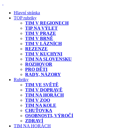
Hlavní stránka
TOP rubriky
TIM V REGIONECH
TIP NA VÝLET
TIM V PRAZE
TIM V BRNĚ
TIM V LÁZNÍCH
REZENZE
TIM V KUCHYNI
TIM NA SLOVENSKU
ROZHOVOR
PRO DĚTI
RADY, NÁZORY
Rubriky
TIM VE SVĚTĚ
TIM V DOPRAVĚ
TIM NA HORÁCH
TIM V ZOO
TIM NA KOLE
CHUŤOVKA
OSOBNOSTI, VÝROČÍ
ZDRAVÍ
TIM NA HORÁCH