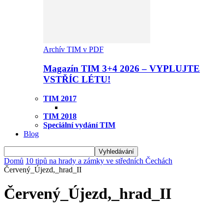
Archív TIM v PDF
Magazín TIM 3+4 2026 – VYPLUJTE
VSTŘÍC LÉTU!
TIM 2017
TIM 2018
Speciální vydání TIM
Blog
Domů
10 tipů na hrady a zámky ve středních Čechách
Červený_Újezd,_hrad_II
Červený_Újezd,_hrad_II