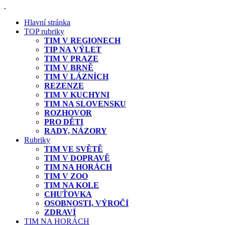
Hlavní stránka
TOP rubriky
TIM V REGIONECH
TIP NA VÝLET
TIM V PRAZE
TIM V BRNĚ
TIM V LÁZNÍCH
REZENZE
TIM V KUCHYNI
TIM NA SLOVENSKU
ROZHOVOR
PRO DĚTI
RADY, NÁZORY
Rubriky
TIM VE SVĚTĚ
TIM V DOPRAVĚ
TIM NA HORÁCH
TIM V ZOO
TIM NA KOLE
CHUŤOVKA
OSOBNOSTI, VÝROČÍ
ZDRAVÍ
TIM NA HORÁCH