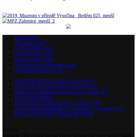
KONTAKT
PŘEDPLATNÉ
O ČEM PÍŠE TIM
VELETRHY 2026
MEDIAINFO 2026
Všeobecné obchodní podmínky
VÝHERNÍ AKCE TIM
WWW.PRAKTICKÝ-PRŮVODCE.CZ
TURISTICKÉ INFORMAČNÍ VIZITKY
Reklamní a distribuční firma EUROCARD s.r.o.
NAŠI PARTNEŘI
DISTRIBUČNÍ MÍSTA MAGAZÍNU TIM
REKLAMNÍ PŘEDMĚTY A DÁRKY – Eurocard s.r.o.
PRAKTICKÝ PRŮVODCE PRAHOU
O NÁS
Magazín TIM přináší tipy na výlety, představuje nové stezky, nabízí