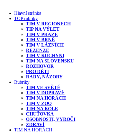
Hlavní stránka
TOP rubriky
TIM V REGIONECH
TIP NA VÝLET
TIM V PRAZE
TIM V BRNĚ
TIM V LÁZNÍCH
REZENZE
TIM V KUCHYNI
TIM NA SLOVENSKU
ROZHOVOR
PRO DĚTI
RADY, NÁZORY
Rubriky
TIM VE SVĚTĚ
TIM V DOPRAVĚ
TIM NA HORÁCH
TIM V ZOO
TIM NA KOLE
CHUŤOVKA
OSOBNOSTI, VÝROČÍ
ZDRAVÍ
TIM NA HORÁCH