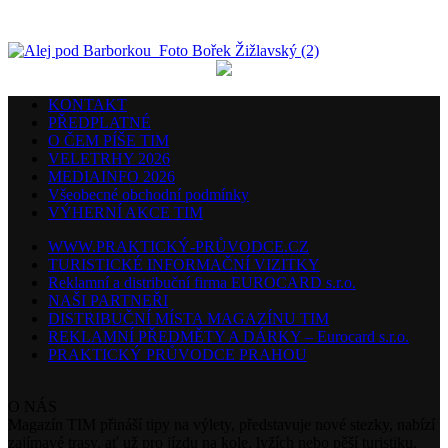
KONTAKT
PŘEDPLATNÉ
O ČEM PÍŠE TIM
VELETRHY 2026
MEDIAINFO 2026
Všeobecné obchodní podmínky
VÝHERNÍ AKCE TIM
WWW.PRAKTICKÝ-PRŮVODCE.CZ
TURISTICKÉ INFORMAČNÍ VIZITKY
Reklamní a distribuční firma EUROCARD s.r.o.
NAŠI PARTNEŘI
DISTRIBUČNÍ MÍSTA MAGAZÍNU TIM
REKLAMNÍ PŘEDMĚTY A DÁRKY – Eurocard s.r.o.
PRAKTICKÝ PRŮVODCE PRAHOU
O NÁS
Magazín TIM přináší tipy na výlety, představuje nové stezky, nabízí
zajímavé trasy, ať už pro jízdu na kole, lyžích nebo pěší turistiku,