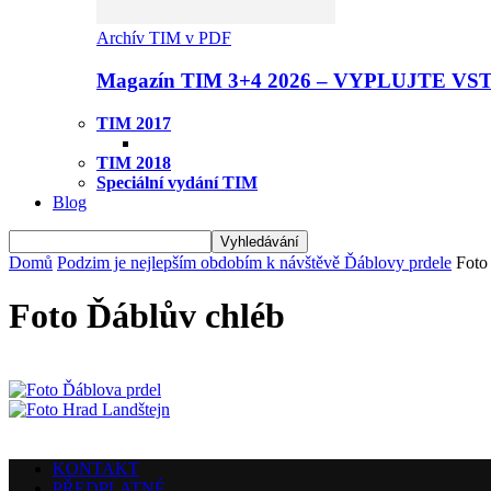
Archív TIM v PDF
Magazín TIM 3+4 2026 – VYPLUJTE VS
TIM 2017
TIM 2018
Speciální vydání TIM
Blog
Domů
Podzim je nejlepším obdobím k návštěvě Ďáblovy prdele
Foto
Foto Ďáblův chléb
KONTAKT
PŘEDPLATNÉ