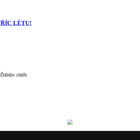
TŘÍC LÉTU!
 Ďáblův chléb