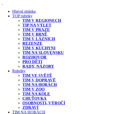
Hlavní stránka
TOP rubriky
TIM V REGIONECH
TIP NA VÝLET
TIM V PRAZE
TIM V BRNĚ
TIM V LÁZNÍCH
REZENZE
TIM V KUCHYNI
TIM NA SLOVENSKU
ROZHOVOR
PRO DĚTI
RADY, NÁZORY
Rubriky
TIM VE SVĚTĚ
TIM V DOPRAVĚ
TIM NA HORÁCH
TIM V ZOO
TIM NA KOLE
CHUŤOVKA
OSOBNOSTI, VÝROČÍ
ZDRAVÍ
TIM NA HORÁCH