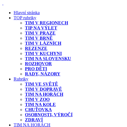
Hlavní stránka
TOP rubriky
TIM V REGIONECH
TIP NA VÝLET
TIM V PRAZE
TIM V BRNĚ
TIM V LÁZNÍCH
REZENZE
TIM V KUCHYNI
TIM NA SLOVENSKU
ROZHOVOR
PRO DĚTI
RADY, NÁZORY
Rubriky
TIM VE SVĚTĚ
TIM V DOPRAVĚ
TIM NA HORÁCH
TIM V ZOO
TIM NA KOLE
CHUŤOVKA
OSOBNOSTI, VÝROČÍ
ZDRAVÍ
TIM NA HORÁCH