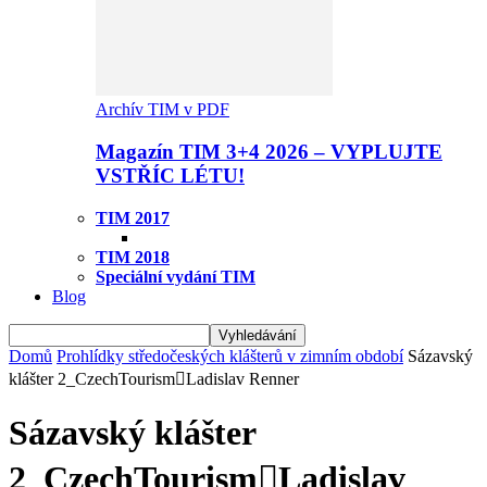
Archív TIM v PDF
Magazín TIM 3+4 2026 – VYPLUJTE
VSTŘÍC LÉTU!
TIM 2017
TIM 2018
Speciální vydání TIM
Blog
Domů
Prohlídky středočeských klášterů v zimním období
Sázavský
klášter 2_CzechTourismLadislav Renner
Sázavský klášter
2_CzechTourismLadislav