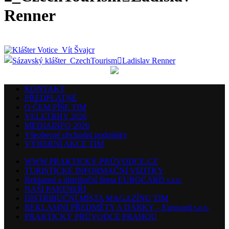
Renner
KONTAKT
PŘEDPLATNÉ
O ČEM PÍŠE TIM
VELETRHY 2026
MEDIAINFO 2026
Všeobecné obchodní podmínky
VÝHERNÍ AKCE TIM
WWW.PRAKTICKÝ-PRŮVODCE.CZ
TURISTICKÉ INFORMAČNÍ VIZITKY
Reklamní a distribuční firma EUROCARD s.r.o.
NAŠI PARTNEŘI
DISTRIBUČNÍ MÍSTA MAGAZÍNU TIM
REKLAMNÍ PŘEDMĚTY A DÁRKY – Eurocard s.r.o.
PRAKTICKÝ PRŮVODCE PRAHOU