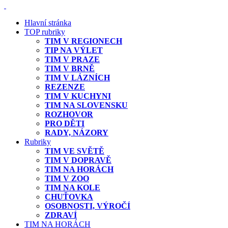
Hlavní stránka
TOP rubriky
TIM V REGIONECH
TIP NA VÝLET
TIM V PRAZE
TIM V BRNĚ
TIM V LÁZNÍCH
REZENZE
TIM V KUCHYNI
TIM NA SLOVENSKU
ROZHOVOR
PRO DĚTI
RADY, NÁZORY
Rubriky
TIM VE SVĚTĚ
TIM V DOPRAVĚ
TIM NA HORÁCH
TIM V ZOO
TIM NA KOLE
CHUŤOVKA
OSOBNOSTI, VÝROČÍ
ZDRAVÍ
TIM NA HORÁCH