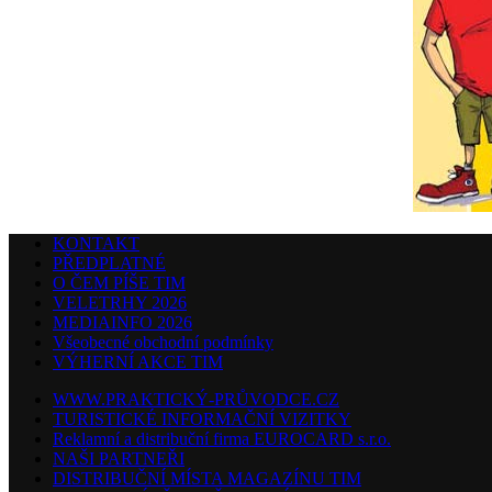
KONTAKT
PŘEDPLATNÉ
O ČEM PÍŠE TIM
VELETRHY 2026
MEDIAINFO 2026
Všeobecné obchodní podmínky
VÝHERNÍ AKCE TIM
WWW.PRAKTICKÝ-PRŮVODCE.CZ
TURISTICKÉ INFORMAČNÍ VIZITKY
Reklamní a distribuční firma EUROCARD s.r.o.
NAŠI PARTNEŘI
DISTRIBUČNÍ MÍSTA MAGAZÍNU TIM