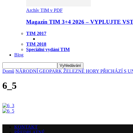
Archív TIM v PDF
Magazín TIM 3+4 2026 – VYPLUJTE VS
TIM 2017
TIM 2018
Speciální vydání TIM
Blog
Domů
NÁRODNÍ GEOPARK ŽELEZNÉ HORY PŘICHÁZÍ S 
6_5
KONTAKT
PŘEDPLATNÉ