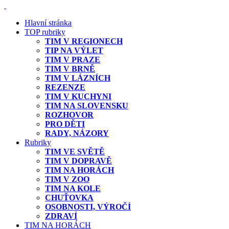
Hlavní stránka
TOP rubriky
TIM V REGIONECH
TIP NA VÝLET
TIM V PRAZE
TIM V BRNĚ
TIM V LÁZNÍCH
REZENZE
TIM V KUCHYNI
TIM NA SLOVENSKU
ROZHOVOR
PRO DĚTI
RADY, NÁZORY
Rubriky
TIM VE SVĚTĚ
TIM V DOPRAVĚ
TIM NA HORÁCH
TIM V ZOO
TIM NA KOLE
CHUŤOVKA
OSOBNOSTI, VÝROČÍ
ZDRAVÍ
TIM NA HORÁCH