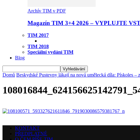
Archív TIM v PDF
Magazín TIM 3+4 2026 – VYPLUJTE VS
TIM 2017
TIM 2018
Speciální vydání TIM
Blog
Domů
Beskydské Pustevny lákají na nová umělecká díla: Pískoles – 
108016844_624156625142791_5
KONTAKT
PŘEDPLATNÉ
O ČEM PÍŠE TIM