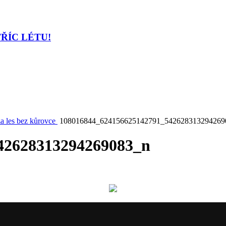
TŘÍC LÉTU!
za les bez kůrovce
108016844_624156625142791_542628313294269
42628313294269083_n