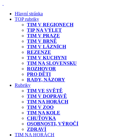
Hlavní stránka
TOP rubriky
TIM V REGIONECH
TIP NA VÝLET
TIM V PRAZE
TIM V BRNĚ
TIM V LÁZNÍCH
REZENZE
TIM V KUCHYNI
TIM NA SLOVENSKU
ROZHOVOR
PRO DĚTI
RADY, NÁZORY
Rubriky
TIM VE SVĚTĚ
TIM V DOPRAVĚ
TIM NA HORÁCH
TIM V ZOO
TIM NA KOLE
CHUŤOVKA
OSOBNOSTI, VÝROČÍ
ZDRAVÍ
TIM NA HORÁCH