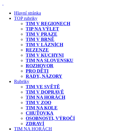
Hlavní stránka
TOP rubriky
TIM V REGIONECH
TIP NA VÝLET
TIM V PRAZE
TIM V BRNĚ
TIM V LÁZNÍCH
REZENZE
TIM V KUCHYNI
TIM NA SLOVENSKU
ROZHOVOR
PRO DĚTI
RADY, NÁZORY
Rubriky
TIM VE SVĚTĚ
TIM V DOPRAVĚ
TIM NA HORÁCH
TIM V ZOO
TIM NA KOLE
CHUŤOVKA
OSOBNOSTI, VÝROČÍ
ZDRAVÍ
TIM NA HORÁCH