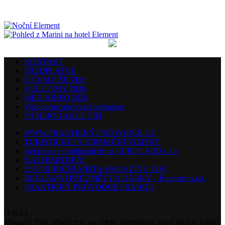
KONTAKT
PŘEDPLATNÉ
O ČEM PÍŠE TIM
VELETRHY 2026
MEDIAINFO 2026
Všeobecné obchodní podmínky
VÝHERNÍ AKCE TIM
WWW.PRAKTICKÝ-PRŮVODCE.CZ
TURISTICKÉ INFORMAČNÍ VIZITKY
Reklamní a distribuční firma EUROCARD s.r.o.
NAŠI PARTNEŘI
DISTRIBUČNÍ MÍSTA MAGAZÍNU TIM
REKLAMNÍ PŘEDMĚTY A DÁRKY – Eurocard s.r.o.
PRAKTICKÝ PRŮVODCE PRAHOU
O NÁS
Magazín TIM přináší tipy na výlety, představuje nové stezky, nabízí