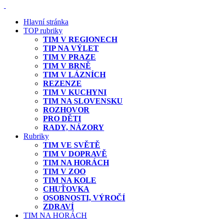
Hlavní stránka
TOP rubriky
TIM V REGIONECH
TIP NA VÝLET
TIM V PRAZE
TIM V BRNĚ
TIM V LÁZNÍCH
REZENZE
TIM V KUCHYNI
TIM NA SLOVENSKU
ROZHOVOR
PRO DĚTI
RADY, NÁZORY
Rubriky
TIM VE SVĚTĚ
TIM V DOPRAVĚ
TIM NA HORÁCH
TIM V ZOO
TIM NA KOLE
CHUŤOVKA
OSOBNOSTI, VÝROČÍ
ZDRAVÍ
TIM NA HORÁCH