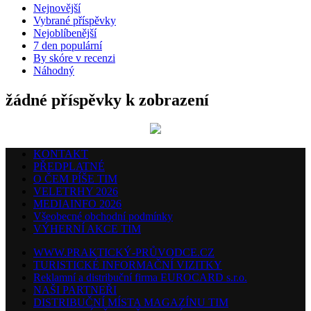
Nejnovější
Vybrané příspěvky
Nejoblíbenější
7 den populární
By skóre v recenzi
Náhodný
žádné příspěvky k zobrazení
KONTAKT
PŘEDPLATNÉ
O ČEM PÍŠE TIM
VELETRHY 2026
MEDIAINFO 2026
Všeobecné obchodní podmínky
VÝHERNÍ AKCE TIM
WWW.PRAKTICKÝ-PRŮVODCE.CZ
TURISTICKÉ INFORMAČNÍ VIZITKY
Reklamní a distribuční firma EUROCARD s.r.o.
NAŠI PARTNEŘI
DISTRIBUČNÍ MÍSTA MAGAZÍNU TIM