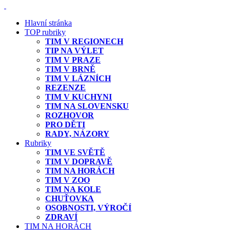
Hlavní stránka
TOP rubriky
TIM V REGIONECH
TIP NA VÝLET
TIM V PRAZE
TIM V BRNĚ
TIM V LÁZNÍCH
REZENZE
TIM V KUCHYNI
TIM NA SLOVENSKU
ROZHOVOR
PRO DĚTI
RADY, NÁZORY
Rubriky
TIM VE SVĚTĚ
TIM V DOPRAVĚ
TIM NA HORÁCH
TIM V ZOO
TIM NA KOLE
CHUŤOVKA
OSOBNOSTI, VÝROČÍ
ZDRAVÍ
TIM NA HORÁCH