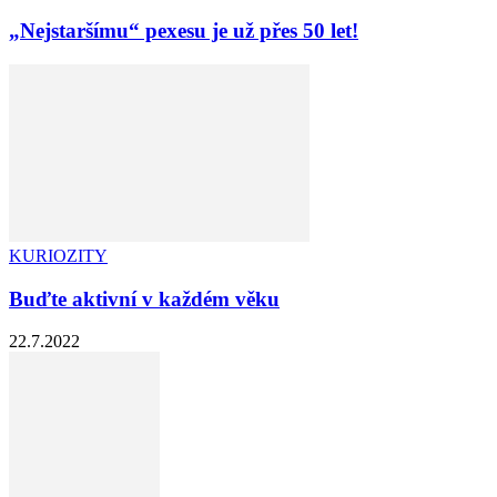
„Nejstaršímu“ pexesu je už přes 50 let!
KURIOZITY
Buďte aktivní v každém věku
22.7.2022