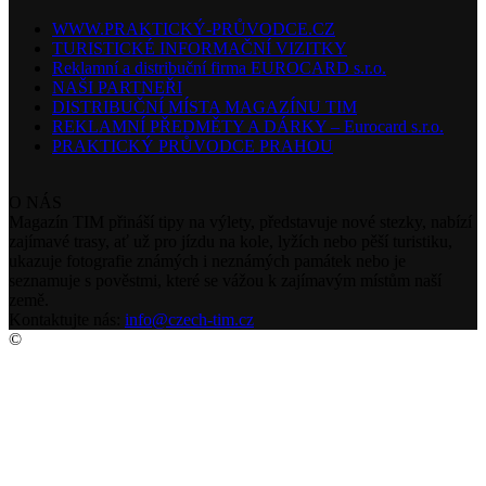
WWW.PRAKTICKÝ-PRŮVODCE.CZ
TURISTICKÉ INFORMAČNÍ VIZITKY
Reklamní a distribuční firma EUROCARD s.r.o.
NAŠI PARTNEŘI
DISTRIBUČNÍ MÍSTA MAGAZÍNU TIM
REKLAMNÍ PŘEDMĚTY A DÁRKY – Eurocard s.r.o.
PRAKTICKÝ PRŮVODCE PRAHOU
O NÁS
Magazín TIM přináší tipy na výlety, představuje nové stezky, nabízí
zajímavé trasy, ať už pro jízdu na kole, lyžích nebo pěší turistiku,
ukazuje fotografie známých i neznámých památek nebo je
seznamuje s pověstmi, které se vážou k zajímavým místům naší
země.
Kontaktujte nás:
info@czech-tim.cz
©