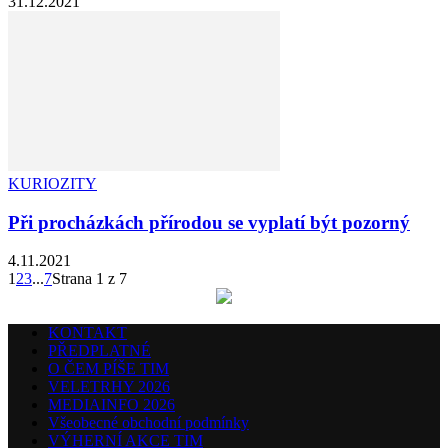
31.12.2021
KURIOZITY
Při procházkách přírodou se vyplatí být pozorný
4.11.2021
1
2
3
...
7
Strana 1 z 7
KONTAKT
PŘEDPLATNÉ
O ČEM PÍŠE TIM
VELETRHY 2026
MEDIAINFO 2026
Všeobecné obchodní podmínky
VÝHERNÍ AKCE TIM