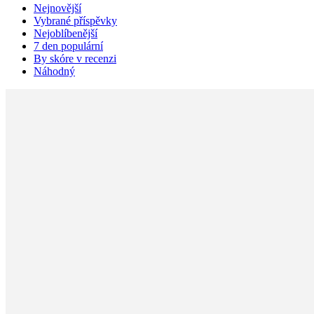
Nejnovější
Vybrané příspěvky
Nejoblíbenější
7 den populární
By skóre v recenzi
Náhodný