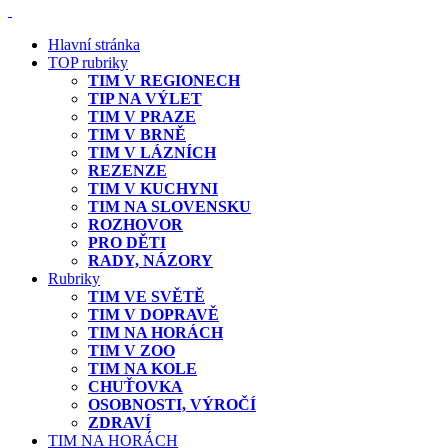
Hlavní stránka
TOP rubriky
TIM V REGIONECH
TIP NA VÝLET
TIM V PRAZE
TIM V BRNĚ
TIM V LÁZNÍCH
REZENZE
TIM V KUCHYNI
TIM NA SLOVENSKU
ROZHOVOR
PRO DĚTI
RADY, NÁZORY
Rubriky
TIM VE SVĚTĚ
TIM V DOPRAVĚ
TIM NA HORÁCH
TIM V ZOO
TIM NA KOLE
CHUŤOVKA
OSOBNOSTI, VÝROČÍ
ZDRAVÍ
TIM NA HORÁCH