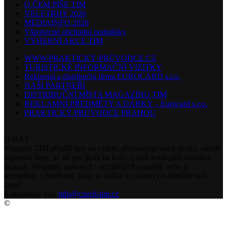
O ČEM PÍŠE TIM
VELETRHY 2026
MEDIAINFO 2026
Všeobecné obchodní podmínky
VÝHERNÍ AKCE TIM
WWW.PRAKTICKÝ-PRŮVODCE.CZ
TURISTICKÉ INFORMAČNÍ VIZITKY
Reklamní a distribuční firma EUROCARD s.r.o.
NAŠI PARTNEŘI
DISTRIBUČNÍ MÍSTA MAGAZÍNU TIM
REKLAMNÍ PŘEDMĚTY A DÁRKY – Eurocard s.r.o.
PRAKTICKÝ PRŮVODCE PRAHOU
O NÁS
Magazín TIM přináší tipy na výlety, představuje nové stezky, nabízí
zajímavé trasy, ať už pro jízdu na kole, lyžích nebo pěší turistiku,
ukazuje fotografie známých i neznámých památek nebo je
seznamuje s pověstmi, které se vážou k zajímavým místům naší
země.
Kontaktujte nás:
info@czech-tim.cz
©