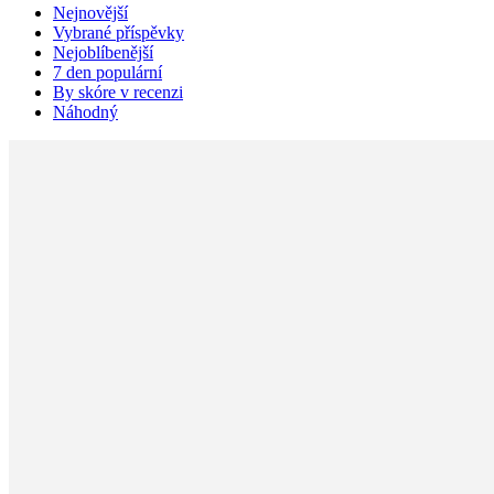
Nejnovější
Vybrané příspěvky
Nejoblíbenější
7 den populární
By skóre v recenzi
Náhodný