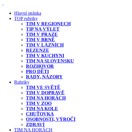
Hlavní stránka
TOP rubriky
TIM V REGIONECH
TIP NA VÝLET
TIM V PRAZE
TIM V BRNĚ
TIM V LÁZNÍCH
REZENZE
TIM V KUCHYNI
TIM NA SLOVENSKU
ROZHOVOR
PRO DĚTI
RADY, NÁZORY
Rubriky
TIM VE SVĚTĚ
TIM V DOPRAVĚ
TIM NA HORÁCH
TIM V ZOO
TIM NA KOLE
CHUŤOVKA
OSOBNOSTI, VÝROČÍ
ZDRAVÍ
TIM NA HORÁCH