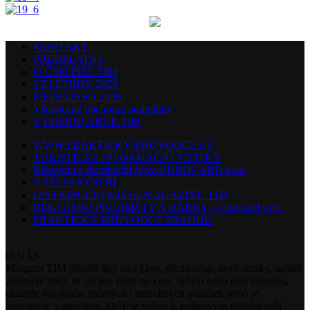
KONTAKT
PŘEDPLATNÉ
O ČEM PÍŠE TIM
VELETRHY 2026
MEDIAINFO 2026
Všeobecné obchodní podmínky
VÝHERNÍ AKCE TIM
WWW.PRAKTICKÝ-PRŮVODCE.CZ
TURISTICKÉ INFORMAČNÍ VIZITKY
Reklamní a distribuční firma EUROCARD s.r.o.
NAŠI PARTNEŘI
DISTRIBUČNÍ MÍSTA MAGAZÍNU TIM
REKLAMNÍ PŘEDMĚTY A DÁRKY – Eurocard s.r.o.
PRAKTICKÝ PRŮVODCE PRAHOU
O NÁS
Magazín TIM přináší tipy na výlety, představuje nové stezky, nabízí
zajímavé trasy, ať už pro jízdu na kole, lyžích nebo pěší turistiku,
ukazuje fotografie známých i neznámých památek nebo je
seznamuje s pověstmi, které se vážou k zajímavým místům naší