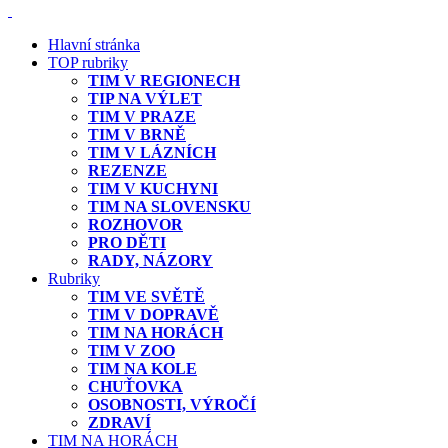
Hlavní stránka
TOP rubriky
TIM V REGIONECH
TIP NA VÝLET
TIM V PRAZE
TIM V BRNĚ
TIM V LÁZNÍCH
REZENZE
TIM V KUCHYNI
TIM NA SLOVENSKU
ROZHOVOR
PRO DĚTI
RADY, NÁZORY
Rubriky
TIM VE SVĚTĚ
TIM V DOPRAVĚ
TIM NA HORÁCH
TIM V ZOO
TIM NA KOLE
CHUŤOVKA
OSOBNOSTI, VÝROČÍ
ZDRAVÍ
TIM NA HORÁCH