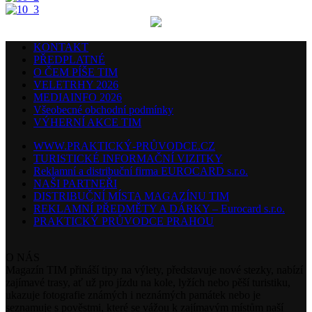
KONTAKT
PŘEDPLATNÉ
O ČEM PÍŠE TIM
VELETRHY 2026
MEDIAINFO 2026
Všeobecné obchodní podmínky
VÝHERNÍ AKCE TIM
WWW.PRAKTICKÝ-PRŮVODCE.CZ
TURISTICKÉ INFORMAČNÍ VIZITKY
Reklamní a distribuční firma EUROCARD s.r.o.
NAŠI PARTNEŘI
DISTRIBUČNÍ MÍSTA MAGAZÍNU TIM
REKLAMNÍ PŘEDMĚTY A DÁRKY – Eurocard s.r.o.
PRAKTICKÝ PRŮVODCE PRAHOU
O NÁS
Magazín TIM přináší tipy na výlety, představuje nové stezky, nabízí
zajímavé trasy, ať už pro jízdu na kole, lyžích nebo pěší turistiku,
ukazuje fotografie známých i neznámých památek nebo je
seznamuje s pověstmi, které se vážou k zajímavým místům naší