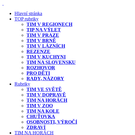
Hlavní stránka
TOP rubriky
TIM V REGIONECH
TIP NA VÝLET
TIM V PRAZE
TIM V BRNĚ
TIM V LÁZNÍCH
REZENZE
TIM V KUCHYNI
TIM NA SLOVENSKU
ROZHOVOR
PRO DĚTI
RADY, NÁZORY
Rubriky
TIM VE SVĚTĚ
TIM V DOPRAVĚ
TIM NA HORÁCH
TIM V ZOO
TIM NA KOLE
CHUŤOVKA
OSOBNOSTI, VÝROČÍ
ZDRAVÍ
TIM NA HORÁCH