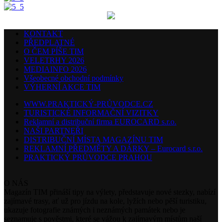
KONTAKT
PŘEDPLATNÉ
O ČEM PÍŠE TIM
VELETRHY 2026
MEDIAINFO 2026
Všeobecné obchodní podmínky
VÝHERNÍ AKCE TIM
WWW.PRAKTICKÝ-PRŮVODCE.CZ
TURISTICKÉ INFORMAČNÍ VIZITKY
Reklamní a distribuční firma EUROCARD s.r.o.
NAŠI PARTNEŘI
DISTRIBUČNÍ MÍSTA MAGAZÍNU TIM
REKLAMNÍ PŘEDMĚTY A DÁRKY – Eurocard s.r.o.
PRAKTICKÝ PRŮVODCE PRAHOU
O NÁS
Magazín TIM přináší tipy na výlety, představuje nové stezky, nabízí
zajímavé trasy, ať už pro jízdu na kole, lyžích nebo pěší turistiku,
ukazuje fotografie známých i neznámých památek nebo je
seznamuje s pověstmi, které se vážou k zajímavým místům naší