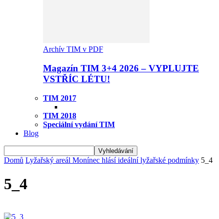
Archív TIM v PDF
Magazín TIM 3+4 2026 – VYPLUJTE
VSTŘÍC LÉTU!
TIM 2017
TIM 2018
Speciální vydání TIM
Blog
Domů
Lyžařský areál Monínec hlásí ideální lyžařské podmínky
5_4
5_4