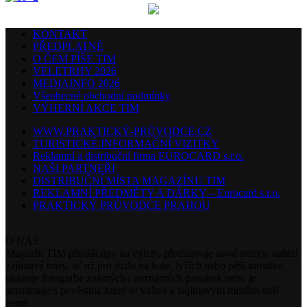
KONTAKT
PŘEDPLATNÉ
O ČEM PÍŠE TIM
VELETRHY 2026
MEDIAINFO 2026
Všeobecné obchodní podmínky
VÝHERNÍ AKCE TIM
WWW.PRAKTICKÝ-PRŮVODCE.CZ
TURISTICKÉ INFORMAČNÍ VIZITKY
Reklamní a distribuční firma EUROCARD s.r.o.
NAŠI PARTNEŘI
DISTRIBUČNÍ MÍSTA MAGAZÍNU TIM
REKLAMNÍ PŘEDMĚTY A DÁRKY – Eurocard s.r.o.
PRAKTICKÝ PRŮVODCE PRAHOU
O NÁS
Magazín TIM přináší tipy na výlety, představuje nové stezky, nabízí
zajímavé trasy, ať už pro jízdu na kole, lyžích nebo pěší turistiku,
ukazuje fotografie známých i neznámých památek nebo je
seznamuje s pověstmi, které se vážou k zajímavým místům naší
země.