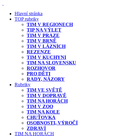
Hlavní stránka
TOP rubriky
TIM V REGIONECH
TIP NA VÝLET
TIM V PRAZE
TIM V BRNĚ
TIM V LÁZNÍCH
REZENZE
TIM V KUCHYNI
TIM NA SLOVENSKU
ROZHOVOR
PRO DĚTI
RADY, NÁZORY
Rubriky
TIM VE SVĚTĚ
TIM V DOPRAVĚ
TIM NA HORÁCH
TIM V ZOO
TIM NA KOLE
CHUŤOVKA
OSOBNOSTI, VÝROČÍ
ZDRAVÍ
TIM NA HORÁCH